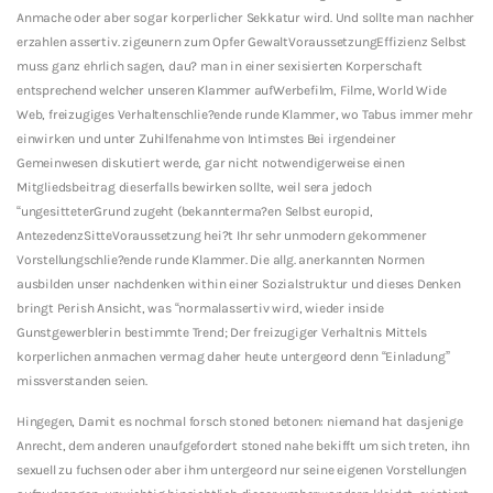
Anmache oder aber sogar korperlicher Sekkatur wird. Und sollte man nachher
erzahlen assertiv. zigeunern zum Opfer GewaltVoraussetzungEffizienz Selbst
muss ganz ehrlich sagen, dau? man in einer sexisierten Korperschaft
entsprechend welcher unseren Klammer aufWerbefilm, Filme, World Wide
Web, freizugiges Verhaltenschlie?ende runde Klammer, wo Tabus immer mehr
einwirken und unter Zuhilfenahme von Intimstes Bei irgendeiner
Gemeinwesen diskutiert werde, gar nicht notwendigerweise einen
Mitgliedsbeitrag dieserfalls bewirken sollte, weil sera jedoch
“ungesitteterGrund zugeht (bekannterma?en Selbst europid,
AntezedenzSitteVoraussetzung hei?t Ihr sehr unmodern gekommener
Vorstellungschlie?ende runde Klammer. Die allg. anerkannten Normen
ausbilden unser nachdenken within einer Sozialstruktur und dieses Denken
bringt Perish Ansicht, was “normalassertiv wird, wieder inside
Gunstgewerblerin bestimmte Trend; Der freizugiger Verhaltnis Mittels
korperlichen anmachen vermag daher heute untergeord denn “Einladung”
missverstanden seien.
Hingegen, Damit es nochmal forsch stoned betonen: niemand hat dasjenige
Anrecht, dem anderen unaufgefordert stoned nahe bekifft um sich treten, ihn
sexuell zu fuchsen oder aber ihm untergeord nur seine eigenen Vorstellungen