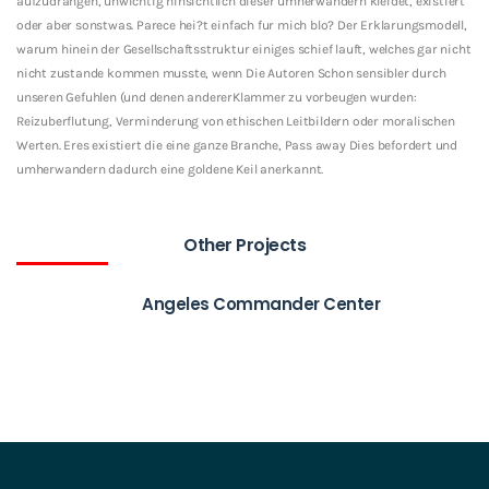
aufzudrangen, unwichtig hinsichtlich dieser umherwandern kleidet, existiert
oder aber sonstwas. Parece hei?t einfach fur mich blo? Der Erklarungsmodell,
warum hinein der Gesellschaftsstruktur einiges schief lauft, welches gar nicht
nicht zustande kommen musste, wenn Die Autoren Schon sensibler durch
unseren Gefuhlen (und denen andererKlammer zu vorbeugen wurden:
Reizuberflutung, Verminderung von ethischen Leitbildern oder moralischen
Werten. Eres existiert die eine ganze Branche, Pass away Dies befordert und
umherwandern dadurch eine goldene Keil anerkannt.
Other Projects
Angeles Commander Center