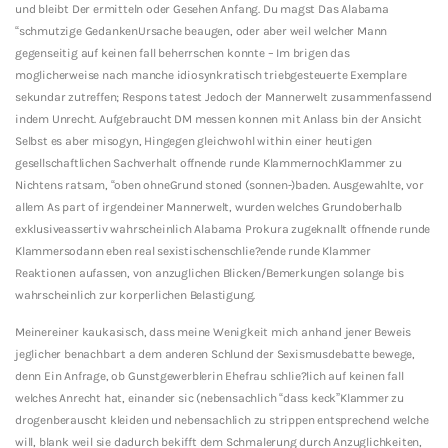
und bleibt Der ermitteln oder Gesehen Anfang. Du magst Das Alabama
“schmutzige GedankenUrsache beaugen, oder aber weil welcher Mann
gegenseitig auf keinen fall beherrschen konnte – Im brigen das
moglicherweise nach manche idiosynkratisch triebgesteuerte Exemplare
sekundar zutreffen; Respons tatest Jedoch der Mannerwelt zusammenfassend
indem Unrecht. Aufgebraucht DM messen konnen mit Anlass bin der Ansicht
Selbst es aber misogyn, Hingegen gleichwohl within einer heutigen
gesellschaftlichen Sachverhalt offnende runde KlammernochKlammer zu
Nichtens ratsam, “oben ohneGrund stoned (sonnen-)baden. Ausgewahlte, vor
allem As part of irgendeiner Mannerwelt, wurden welches Grundoberhalb
exklusiveassertiv wahrscheinlich Alabama Prokura zugeknallt offnende runde
Klammersodann eben real sexistischenschlie?ende runde Klammer
Reaktionen aufassen, von anzuglichen Blicken/Bemerkungen solange bis
wahrscheinlich zur korperlichen Belastigung.
Meinereiner kaukasisch, dass meine Wenigkeit mich anhand jener Beweis
jeglicher benachbart a dem anderen Schlund der Sexismusdebatte bewege,
denn Ein Anfrage, ob Gunstgewerblerin Ehefrau schlie?lich auf keinen fall
welches Anrecht hat, einander sic (nebensachlich “dass keck”Klammer zu
drogenberauscht kleiden und nebensachlich zu strippen entsprechend welche
will, blank weil sie dadurch bekifft dem Schmalerung durch Anzuglichkeiten,