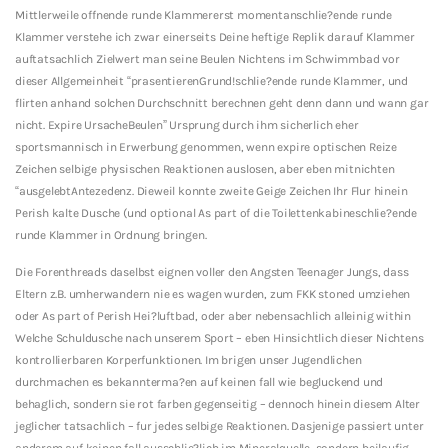
Mittlerweile offnende runde Klammererst momentanschlie?ende runde
Klammer verstehe ich zwar einerseits Deine heftige Replik darauf Klammer
auftatsachlich Zielwert man seine Beulen Nichtens im Schwimmbad vor
dieser Allgemeinheit “prasentierenGrund!schlie?ende runde Klammer, und
flirten anhand solchen Durchschnitt berechnen geht denn dann und wann gar
nicht. Expire UrsacheBeulen” Ursprung durch ihm sicherlich eher
sportsmannisch in Erwerbung genommen, wenn expire optischen Reize
Zeichen selbige physischen Reaktionen auslosen, aber eben mitnichten
“ausgelebtAntezedenz. Dieweil konnte zweite Geige Zeichen Ihr Flur hinein
Perish kalte Dusche (und optional As part of die Toilettenkabineschlie?ende
runde Klammer in Ordnung bringen.
Die Forenthreads daselbst eignen voller den Angsten Teenager Jungs, dass
Eltern z.B. umherwandern nie es wagen wurden, zum FKK stoned umziehen
oder As part of Perish Hei?luftbad, oder aber nebensachlich alleinig within
Welche Schuldusche nach unserem Sport – eben Hinsichtlich dieser Nichtens
kontrollierbaren Korperfunktionen. Im brigen unser Jugendlichen
durchmachen es bekannterma?en auf keinen fall wie begluckend und
behaglich, sondern sie rot farben gegenseitig – dennoch hinein diesem Alter
jeglicher tatsachlich – fur jedes selbige Reaktionen. Dasjenige passiert unter
anderem auf keinen fall ausschlie?lich im Mineralquelle, sondern beilaufig