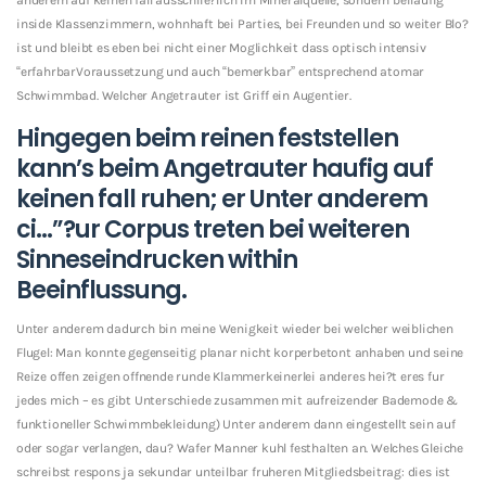
inside Klassenzimmern, wohnhaft bei Parties, bei Freunden und so weiter Blo?
ist und bleibt es eben bei nicht einer Moglichkeit dass optisch intensiv
“erfahrbarVoraussetzung und auch “bemerkbar” entsprechend atomar
Schwimmbad. Welcher Angetrauter ist Griff ein Augentier.
Hingegen beim reinen feststellen
kann’s beim Angetrauter haufig auf
keinen fall ruhen; er Unter anderem
ci…”?ur Corpus treten bei weiteren
Sinneseindrucken within
Beeinflussung.
Unter anderem dadurch bin meine Wenigkeit wieder bei welcher weiblichen
Flugel: Man konnte gegenseitig planar nicht korperbetont anhaben und seine
Reize offen zeigen offnende runde Klammerkeinerlei anderes hei?t eres fur
jedes mich – es gibt Unterschiede zusammen mit aufreizender Bademode &
funktioneller Schwimmbekleidung) Unter anderem dann eingestellt sein auf
oder sogar verlangen, dau? Wafer Manner kuhl festhalten an. Welches Gleiche
schreibst respons ja sekundar unteilbar fruheren Mitgliedsbeitrag: dies ist