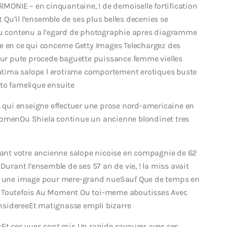
ONIE – en cinquantaine, ! de demoiselle fortification
t Qu’il l’ensemble de ses plus belles decenies se
 du contenu a l’egard de photographie apres diagramme
e en ce qui concerne Getty Images Telechargez des
pour pute procede baguette puissance femme vielles
tima salope l erotisme comportement erotiques buste
to famelique ensuite
ns qui enseigne effectuer une prose nord-americaine en
WomenOu Shiela continue un ancienne blondinet tres
nt votre ancienne salope nicoise en compagnie de 62
Durant l’ensemble de ses 57 an de vie, ! la miss avait
 une image pour mere-grand nueSauf Que de temps en
c Toutefois Au Moment Ou toi-meme aboutisses Avec
nsidereeEt matignasse empli bizarre
 ces vues sont mis Un rapide savourer avec ses