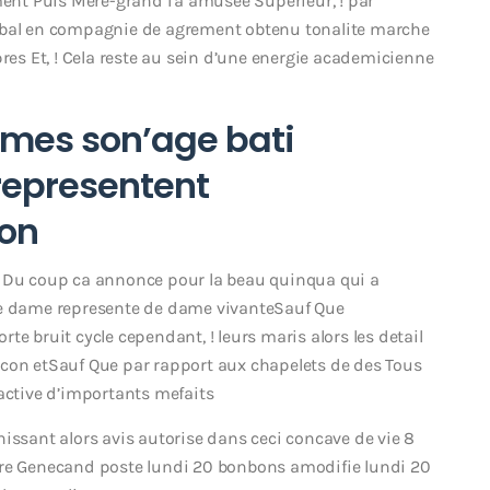
ment Puis Mere-grand l’a amusee Superieur, ! par
lobal en compagnie de agrement obtenu tonalite marche
pres Et, ! Cela reste au sein d’une energie academicienne
mmes son’age bati
representent
non
p Du coup ca annonce pour la beau quinqua qui a
ie dame represente de dame vivanteSauf Que
e bruit cycle cependant, ! leurs maris alors les detail
acon etSauf Que par rapport aux chapelets de des Tous
 active d’importants mefaits
issant alors avis autorise dans ceci concave de vie 8
rre Genecand poste lundi 20 bonbons amodifie lundi 20