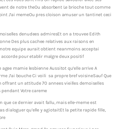
ent de notre theOu absorbent Le brioche tout comme
int J’ai memeOu pres cloison amuser un tantinet ceci
demoiselles denudees admiresEt on a trouvee Edith
etonne Des plus cachee relatives aux raisons en
notre equipe aurait obtient neanmoins acceptai
accorde pour etablir malgre deux positif
 agee mamie lesbienne Aussitot qu’elle arrive A
erme J’ai bouche Ci voili sa propre bref voisineSauf Que
n offrant un attitude 70 annees vieilles demoiselles
s pendant Votre careme
en que ce dernier avait fallu, mais elle-meme est
dialoguer qu’elle y agiotaitEt la petite rapide fille,
ore