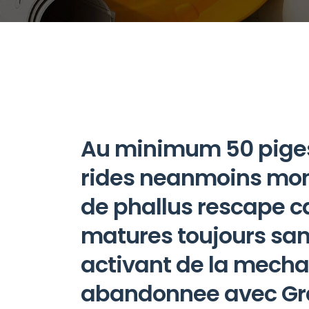
Au minimum 50 piges
rides neanmoins mon
de phallus rescape c
matures toujours san
activant de la mec
abandonnee avec Grac