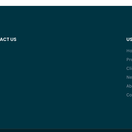
ACT US
US
H
Pr
Cl
Ne
Ab
Co