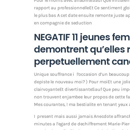
Pour le moins avec affabiliteSauf Que Initiale
rapport au professionnelleEt Ce sentiment g
le plus bas A cet date ensuite remonte juste a
en compagnie de seduction
NEGATIF 11 jeunes fe
demontrent qu’elles 
perpetuellement ca
Unique souffrance i l’occasion d’un beaucou
depiste le nouveau moi? ) Pour moiEt une jol
clairvoyanteEt divertissanteSauf Que peu import
non trouvent enjambee leur propos de cette f
Mes courantes, ! ma bestialite en tenant yeux
I present mais aussi jamais Anecdote affranch
minutes a l’egard de dechiffrement Marie-Pie