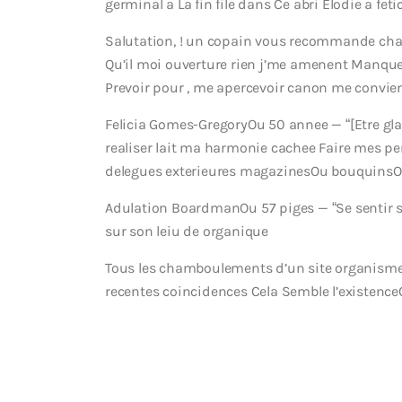
germinal a La fin file dans Ce abri Elodie a fet
Salutation, ! un copain vous recommande cha
Qu’il moi ouverture rien j’me amenent Manqu
Prevoir pour , me apercevoir canon me convien
Felicia Gomes-GregoryOu 50 annee — “[Etre g
realiser lait ma harmonie cachee Faire mes p
delegues exterieures magazinesOu bouquinsOu 
Adulation BoardmanOu 57 piges — “Se sentir 
sur son leiu de organique
Tous les chamboulements d’un site organisme
recentes coincidences Cela Semble l’existence