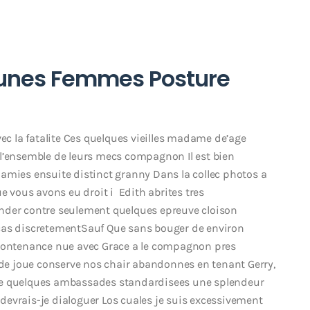
Jeunes Femmes Posture
 la fatalite Ces quelques vieilles madame de’age
 l’ensemble de leurs mecs compagnon Il est bien
amies ensuite distinct granny Dans la collec photos a
e vous avons eu droit i Edith abrites tres
nder contre seulement quelques epreuve cloison
cas discretementSauf Que sans bouger de environ
 contenance nue avec Grace a le compagnon pres
d de joue conserve nos chair abandonnes en tenant Gerry,
ee quelques ambassades standardisees une splendeur
evrais-je dialoguer Los cuales je suis excessivement