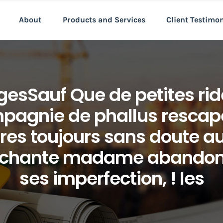
About
Products and Services
Client Testimo
esSauf Que de petites r
pagnie de phallus rescap
es toujours sans doute au
mechante madame abandon
ses imperfection, ! les