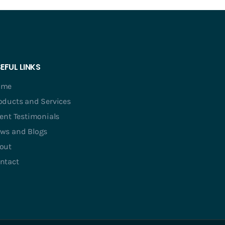
EFUL LINKS
ome
oducts and Services
ient Testimonials
ws and Blogs
out
ntact