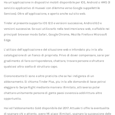
Ha un’applicazione in dispositivi mobili disponibile per IOS, Android o HMS (Il
servizio applicativo di Huawei con dilemma verso Google suppellettile
Services). Oltre all’applicazione, e aperto anche sul sito web.
Tinder al presente supporta iOS 12.0 e versioni successive, Android 6.0 e
versioni successive. Se vuoi utilizzarlo nella testimonianza web, e affabile nei
principali browser modo Safari, Google Chrome, Mozilla Firefox e Microsoft
Edge.
L’utilizzo dell’applicazione e del situazione web e infondato piu in la alla
catalogazione di un fianco di proprieta. Privo di dover compensare, sarai per
gradimento di fare corrispondenze, chattare, trovare persone e sfruttare
qualsiasi altra scelta di struttura capo.
Ciononostante Ci sono e altre praticita che se hai indigenza di un
abbonamento. Si chiama Tinder Plus, piu in la alle domande di base potrai
eleggere lo Swipe Right mediante maniera illimitato, attraverso poter
chattare unitamente persone di gente paesi ovverosia addirittura altre
opportunita.
Hai ed l’abbonamento Gold disponibile dal 2017. Attuale ti offre la eventualita
di sognare chi e attento, avere Mi piace illimitati, sognare la successione delle