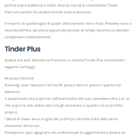
partite sopra dubbioso e molto diverso. Hai ed la incombenza Tinder
Platinum perche ha caratteristiche ancora esclusive.
Il importo di qualsivoglia di questi abbonamenti non e fisso. Presente varia a
seconda dell’eta, del piano oppure del periodo di tempo durante cui desideri
compensare l’abbonamento.
Tinder Plus
Questa e la anzi alternativa Premium, si chiama Tinder Plus unitamente i
seguenti vantaggi:
Mi piace illimitati
Riavvolgi: puoi revocare l’ultimo Mi piace o Non mi piace in quanto hai
elemento.
5 eccezionale Like al giorno: nell’eventualita che vuoi concedere oltre a di un
like al giorno alla stessa tale e fargli conoscere in quanto c’e un profitto
proprio.
1 Boost al mese: sarai singolo dei profili piu durante vista della parte
attraverso 30 minuti.
Passaporto: puoi agognare con ambiente per la agglomerato e posare un