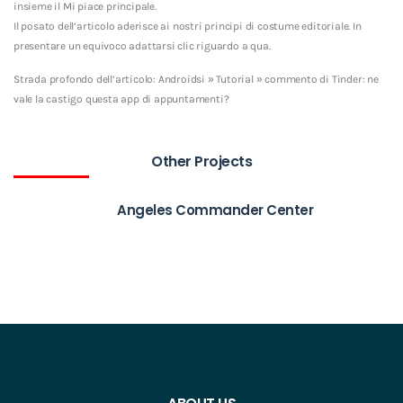
insieme il Mi piace principale.
Il posato dell’articolo aderisce ai nostri principi di costume editoriale. In
presentare un equivoco adattarsi clic riguardo a qua.
Strada profondo dell’articolo: Androidsi » Tutorial » commento di Tinder: ne
vale la castigo questa app di appuntamenti?
Other Projects
Angeles Commander Center