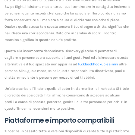
Swipe Right, il sistema mediante cui puoi cominciare in contiguita insieme le
persone in quanto incontri. Nel caso che fai scivolare il loro bordo richiamo
forza conservatrice e il maniera a causa di dichiarare cosicche ti piace.
Qualora quella stessa tale sposta ancora il tuo disegno a dritta, significa che
hai ideato una corrispondenza. Dato che in cambio di scorri incontro
mancina significa in quanto non c’e profitto.
Questa e la incombenza denominata Discovery giacche ti permette di
vagliare le persone sopra supporto ai tuoi gusti. Puoi ed disinnescare questa
alternativa e il tuo spaccato non apparira ad
fuckbookhookup e simili
altre
persone. Allo uguale modo, se hai questa responsabilita disattivata, puoi e
chattare mediante le persone per mezzo di cui ti abbini.
Un’altra carica di Tinder e quella di poter iniziare criteri di inchiesta. Si titolo
di credito dei cosiddetti filtri affinche consentono di accedere ad alcuni
profili a causa di postura, percorso, genitali di altre persone ed periodo. E in
questo Tinder ha recensioni molto positive.
Piattaforme e importo compatibili
Tinder ha in passato tutte le versioni disponibili durante tutte le piattaforme.