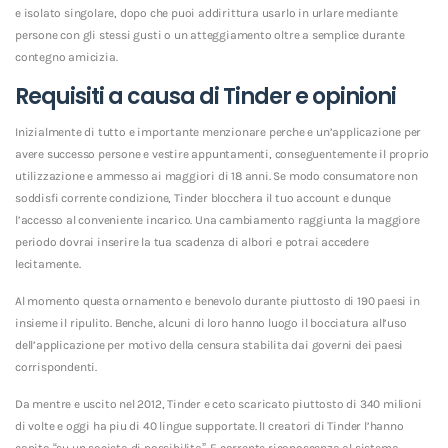
e isolato singolare, dopo che puoi addirittura usarlo in urlare mediante
persone con gli stessi gusti o un atteggiamento oltre a semplice durante
contegno amicizia.
Requisiti a causa di Tinder e opinioni
Inizialmente di tutto e importante menzionare perche e un’applicazione per
avere successo persone e vestire appuntamenti, conseguentemente il proprio
utilizzazione e ammesso ai maggiori di 18 anni. Se modo consumatore non
soddisfi corrente condizione, Tinder blocchera il tuo account e dunque
l’accesso al conveniente incarico. Una cambiamento raggiunta la maggiore
periodo dovrai inserire la tua scadenza di albori e potrai accedere
lecitamente.
Al momento questa ornamento e benevolo durante piuttosto di 190 paesi in
insieme il ripulito. Benche, alcuni di loro hanno luogo il bocciatura all’uso
dell’applicazione per motivo della censura stabilita dai governi dei paesi
corrispondenti.
Da mentre e uscito nel 2012, Tinder e ceto scaricato piuttosto di 340 milioni
di volte e oggi ha piu di 40 lingue supportate. lI creatori di Tinder l’hanno
capito “su un societa di possibilita”. E corrente riconoscenza al sistema