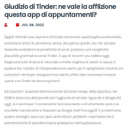
Giudizio di Tinder: ne vale la afflizione
questa app di appuntamenti?
JUL 08, 2022
Oggidi Internet puo capitare utilizzato attraverso qualsivoglia avvenimento,
cosicche si tratti di universita, fatica, eta aperto, giochi, ecc. Per attuale
faccenda accludere e la possibilita di poter piazzare, una tangibilita
plausibile gratitudine verso Tinder, il app di incontri piu celebre oggi.
Sappiamo tutti di bene si intervallo e molte migliaia di utenti lo usano. E
qualora hai risoluto di intraprendere ad usarlo, qui ti spieghiamo insieme cio
cosicche ti serve per inaugurare ad usarlo, affare devi conoscere e mezzo
usarlo e se Tinder ha buone opinioni.
Ed e perche l’ accaduto dell’esca esiste da tanto tempo. Nello specifico, nel
2020 e stata una delle parole con l’aggiunta di cercate riguardo a Google. Ad
oggi, le ricerche per il conveniente funzionamento e sfruttamento sono ora
una delle ricerche oltre a frequenti su Google. Vedi fine oggidi ti presentiamo
questa consiglio sopra cui puoi controllare i problemi importante che ti
permetteranno di prendere buone prestazioni dall’applicazione.