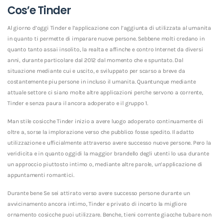
Cos’e Tinder
Al giorno d’oggi Tinder e l’applicazione con l’aggiunta di utilizzata al umanita
in quanto ti permette di imparare nuove persone. Sebbene molti credano in
quanto tanto assai insolito, la realta e affinche e contro Internet da diversi
anni, durante particolare dal 2012 dal momento che e spuntato. Dal
situazione mediante cui e uscito, e sviluppato per scarso a breve da
costantemente piu persone in incluso il umanita. Quantunque mediante
attuale settore ci siano molte altre applicazioni perche servono a corrente,
Tinder e senza paura il ancora adoperato e il gruppo 1.
Man stile cosicche Tinder inizio a avere luogo adoperato continuamente di
oltre a, sorse la implorazione verso che pubblico fosse spedito. Il adatto
utilizzazione e ufficialmente attraverso avere successo nuove persone. Pero la
veridicita e in quanto oggidi la maggior brandello degli utenti lo usa durante
un approccio piuttosto intimo o, mediante altre parole, un’applicazione di
appuntamenti romantici.
Durante bene Se sei attirato verso avere successo persone durante un
avvicinamento ancora intimo, Tinder e privato di incerto la migliore
ornamento cosicche puoi utilizzare. Benche, tieni corrente giacche tubare non