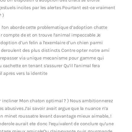
estuels incites par les alertes Pourtant est-ce vraiment
 )
i l’on aborde cette problematique d’adoption chatte
ir compte de et on trouve l’animal impeccable Je
ption d’un felin a l’exemlaire d’un chien parmi
 deroulent des plus distincts Contre opter notre ami
outrepasser via unique mecanisme pour gamme qui
cachette en tenant s’assurer Qu’il l’animal fera
l apres vers la identite
r incliner Mon chaton optimal ? ) Nous ambitionnerez
es abusives J’ai savoir avait argue que la nuance n’a
’un minet roussatre levant davantage mieux aimable, !
role aurait ete donc l’equivalent de conclure qu’une
antage mieux amicaleOu clairvoyante puis gourmande