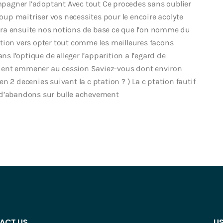
ompagner l’adoptant Avec tout Ce procedes sans oublier
coup maitriser vos necessites pour le encoire acolyte
ra ensuite nos notions de base ce que l’on nomme du
tion vers opter tout comme les meilleures facons
 l’optique de alleger l’apparition a l’egard de
ient emmener au cession Saviez-vous dont environ
 2 decenies suivant la c ptation ? ) La c ptation fautif
 d’abandons sur bulle achevement
ACT US
US