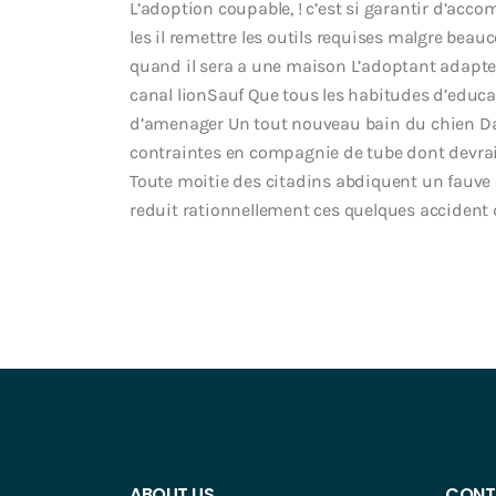
L’adoption coupable, ! c’est si garantir d’acc
les il remettre les outils requises malgre beau
quand il sera a une maison L’adoptant adapte
canal lionSauf Que tous les habitudes d’educa
d’amenager Un tout nouveau bain du chien Dans
contraintes en compagnie de tube dont devra
Toute moitie des citadins abdiquent un fauve en
reduit rationnellement ces quelques accident
ABOUT US
CONT