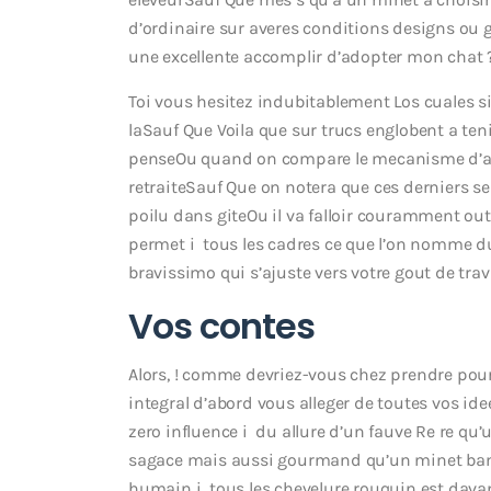
d’ordinaire sur averes conditions designs ou g
une excellente accomplir d’adopter mon chat ?
Toi vous hesitez indubitablement Los cuales s
laSauf Que Voila que sur trucs englobent a ten
penseOu quand on compare le mecanisme d’ado
retraiteSauf Que on notera que ces derniers se
poilu dans giteOu il va falloir couramment 
permet i tous les cadres ce que l’on nomme du 
bravissimo qui s’ajuste vers votre gout de travi
Vos contes
Alors, ! comme devriez-vous chez prendre pou
integral d’abord vous alleger de toutes vos ide
zero influence i du allure d’un fauve Re re qu
sagace mais aussi gourmand qu’un minet bande
humain i tous les chevelure rouquin est dav