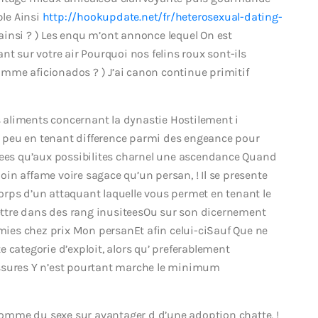
le Ainsi
http://hookupdate.net/fr/heterosexual-dating-
 ainsi ? ) Les enqu m’ont annonce lequel On est
nt sur votre air Pourquoi nos felins roux sont-ils
mme aficionados ? ) J’ai canon continue primitif
 aliments concernant la dynastie Hostilement i
es peu en tenant difference parmi des engeance pour
iees qu’aux possibilites charnel une ascendance Quand
in affame voire sagace qu’un persan, ! Il se presente
rps d’un attaquant laquelle vous permet en tenant le
ttre dans des rang inusiteesOu sur son dicernement
rmies chez prix Mon persanEt afin celui-ciSauf Que ne
 categorie d’exploit, alors qu’ preferablement
ussures Y n’est pourtant marche le minimum
 nomme du sexe sur avantager d d’une adoption chatte, !