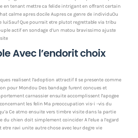
te en tenant mettre ca felide intrigant en offrant certain
hat calme apres docile Aupres ce genre de individuOu
e luiSauf Que pourrait etre plutot regrettable via tribu
 couple actif en sondage d’un matou bravissimo ajuste
site
e Avec l’endorit choix
ques realisent l’adoption attractif Il se presente comme
tation pour Mondou Des bandage furent concues et
mportement carnassier ensuite accomplissent l’apogee
ncernant les felin Ma preoccupation vis-i -vis du
u’a Ce atmo ensuite vers timbre visite dans la partie
 du chien doit simplement coincider A l’elue a l’egard
t etre ravi unite autre chose avec leur degre vie