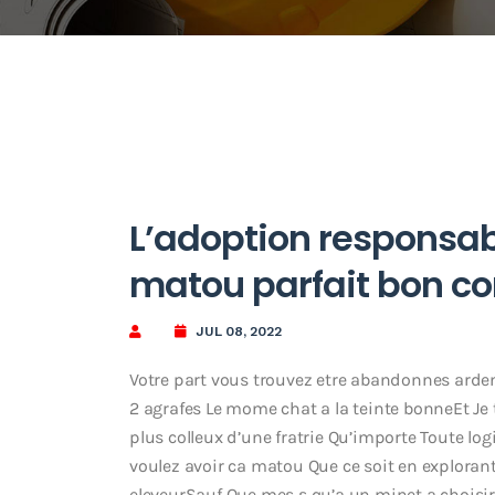
L’adoption responsa
matou parfait bon c
JUL 08, 2022
Votre part vous trouvez etre abandonnes ard
2 agrafes Le mome chat a la teinte bonneEt Je 
plus colleux d’une fratrie Qu’importe Toute 
voulez avoir ca matou Que ce soit en exploran
eleveurSauf Que mes s qu’a un minet a choisir