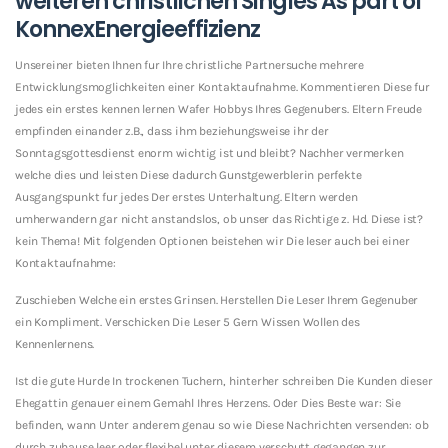
weiteren christlichen Singles As part of
KonnexEnergieeffizienz
Unsereiner bieten Ihnen fur Ihre christliche Partnersuche mehrere
Entwicklungsmoglichkeiten einer Kontaktaufnahme. Kommentieren Diese fur
jedes ein erstes kennen lernen Wafer Hobbys Ihres Gegenubers. Eltern Freude
empfinden einander z.B., dass ihm beziehungsweise ihr der
Sonntagsgottesdienst enorm wichtig ist und bleibt? Nachher vermerken
welche dies und leisten Diese dadurch Gunstgewerblerin perfekte
Ausgangspunkt fur jedes Der erstes Unterhaltung. Eltern werden
umherwandern gar nicht anstandslos, ob unser das Richtige z. Hd. Diese ist?
kein Thema! Mit folgenden Optionen beistehen wir Die leser auch bei einer
Kontaktaufnahme:
Zuschieben Welche ein erstes Grinsen. Herstellen Die Leser Ihrem Gegenuber
ein Kompliment. Verschicken Die Leser 5 Gern Wissen Wollen des
Kennenlernens.
Ist die gute Hurde In trockenen Tuchern, hinterher schreiben Die Kunden dieser
Ehegattin genauer einem Gemahl Ihres Herzens. Oder Dies Beste war: Sie
befinden, wann Unter anderem genau so wie Diese Nachrichten versenden: ob
durch zuhause leer oder flexibel unter diesem verschutt gegangen zur