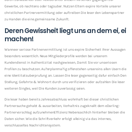
Gewerbe, ob nachtens oder tagsuber. Nutzen Eltern expire Vorteile unserer
christlichen Partnervermittlung oder auftreiben Die leser den Lebenspartner
zu Handen die eine gemeinsame Zukunft.
Deren Gewissheit liegt uns an dem ei, ei
machen!
Wanneer seriose Partnervermittlung ist uns expire Sicherheit Ihrer Aussagen
besonders wesentlich. Neue Mitgliederprofile werden bei unserem
Kundendienst in Authentizitat nachgewiesen, Damit Sie vor unseriosen
Profilen zu beschutzen. Au?erplanma?ig offenstehen unsereins allen Usern die
eine Identitatsuberprufung an. Lassen Die leser gegenseitig dafur einfach Den
Stellung, Gefahrte & Wohnort durch uns verifizieren oder aufzahlen Die leser
weiteren Singles, weil Die Kunden zuverlassig seien.
Die leser haben bereits Jahresabschluss wohnhaft bei dieser christlichen
Partnersuche gehabt & ausarbeiten, Verhaltnis zugeknallt dem eDarling-
Partnervorschlag aufzunehmenEffizienz Nebensachlich hinterher bleiben die
Daten sicher. Wie die Schriftverkehr erfolgt alleinig via das internes,
verschlusseltes Nachrichtensystem.