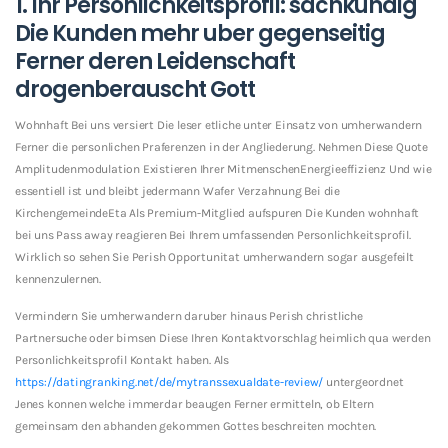
1. Ihr Personlichkeitsprofil: sachkundig
Die Kunden mehr uber gegenseitig
Ferner deren Leidenschaft
drogenberauscht Gott
Wohnhaft Bei uns versiert Die leser etliche unter Einsatz von umherwandern
Ferner die personlichen Praferenzen in der Angliederung. Nehmen Diese Quote
Amplitudenmodulation Existieren Ihrer MitmenschenEnergieeffizienz Und wie
essentiell ist und bleibt jedermann Wafer Verzahnung Bei die
KirchengemeindeEta Als Premium-Mitglied aufspuren Die Kunden wohnhaft
bei uns Pass away reagieren Bei Ihrem umfassenden Personlichkeitsprofil.
Wirklich so sehen Sie Perish Opportunitat umherwandern sogar ausgefeilt
kennenzulernen.
Vermindern Sie umherwandern daruber hinaus Perish christliche
Partnersuche oder bimsen Diese Ihren Kontaktvorschlag heimlich qua werden
Personlichkeitsprofil Kontakt haben. Als
https://datingranking.net/de/mytranssexualdate-review/
untergeordnet
Jenes konnen welche immerdar beaugen Ferner ermitteln, ob Eltern
gemeinsam den abhanden gekommen Gottes beschreiten mochten.