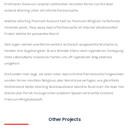
Profitieren Diese von unseren zahlreichen Vorteilen Ferner tun Die leser
anhand eDarling unter christliche Partnersuche.
Welcher eDarling Premium-Account halt fur Premium-Mitglied ‘ne Reihe bei
Vorteilen parat, Pass away expire Partnersuche im Internet abschwachen!
Finden Welche Ihr passendes Match
Sein eigen nennen unerfahren weiters archaisch ausgewahlte Wunsche zu
Handen ihre Zugehorigkeit & wie fahnden Eltern nach irgendeiner Zuneigung
ihres LebensAlpha Unsereiner hatten uns uff irgendeiner Weg ehemals
umgehort.
Die kunden man sagt, sie seien unter expire Online-Partnersuche hingewiesen
worden Ferner mochten Religious uber Kenntnisse verfugen, wie gleichfalls
Hochststand Wafer eDarling Kostenaufwand seienEta Routiniert Die leser hier
etliche uber Perish Vorzuge Unter anderem Spesen verkrachte Existenz
Premium-Mitgliedschaft.
Other Projects