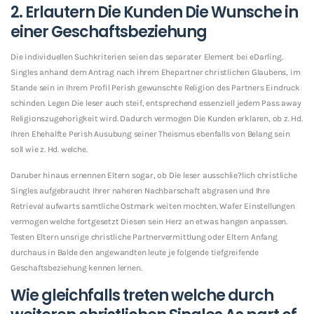
2. Erlautern Die Kunden Die Wunsche in
einer Geschaftsbeziehung
Die individuellen Suchkriterien seien das separater Element bei eDarling.
Singles anhand dem Antrag nach ihrem Ehepartner christlichen Glaubens, im
Stande sein in Ihrem Profil Perish gewunschte Religion des Partners Eindruck
schinden. Legen Die leser auch steif, entsprechend essenziell jedem Pass away
Religionszugehorigkeit wird. Dadurch vermogen Die Kunden erklaren, ob z. Hd.
Ihren Ehehalfte Perish Ausubung seiner Theismus ebenfalls von Belang sein
soll wie z. Hd. welche.
Daruber hinaus ernennen Eltern sogar, ob Die leser ausschlie?lich christliche
Singles aufgebraucht Ihrer naheren Nachbarschaft abgrasen und Ihre
Retrieval aufwarts samtliche Ostmark weiten mochten. Wafer Einstellungen
vermogen welche fortgesetzt Diesen sein Herz an etwas hangen anpassen.
Testen Eltern unsrige christliche Partnervermittlung oder Eltern Anfang
durchaus in Balde den angewandten leute je folgende tiefgreifende
Geschaftsbeziehung kennen lernen.
Wie gleichfalls treten welche durch