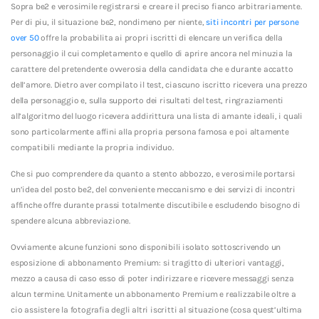
Sopra be2 e verosimile registrarsi e creare il preciso fianco arbitrariamente.
Per di piu, il situazione be2, nondimeno per niente,
siti incontri per persone
over 50
offre la probabilita ai propri iscritti di elencare un verifica della
personaggio il cui completamento e quello di aprire ancora nel minuzia la
carattere del pretendente ovverosia della candidata che e durante accatto
dell’amore. Dietro aver compilato il test, ciascuno iscritto ricevera una prezzo
della personaggio e, sulla supporto dei risultati del test, ringraziamenti
all’algoritmo del luogo ricevera addirittura una lista di amante ideali, i quali
sono particolarmente affini alla propria persona famosa e poi altamente
compatibili mediante la propria individuo.
Che si puo comprendere da quanto a stento abbozzo, e verosimile portarsi
un’idea del posto be2, del conveniente meccanismo e dei servizi di incontri
affinche offre durante prassi totalmente discutibile e escludendo bisogno di
spendere alcuna abbreviazione.
Ovviamente alcune funzioni sono disponibili isolato sottoscrivendo un
esposizione di abbonamento Premium: si tragitto di ulteriori vantaggi,
mezzo a causa di caso esso di poter indirizzare e ricevere messaggi senza
alcun termine. Unitamente un abbonamento Premium e realizzabile oltre a
cio assistere la fotografia degli altri iscritti al situazione (cosa quest’ultima