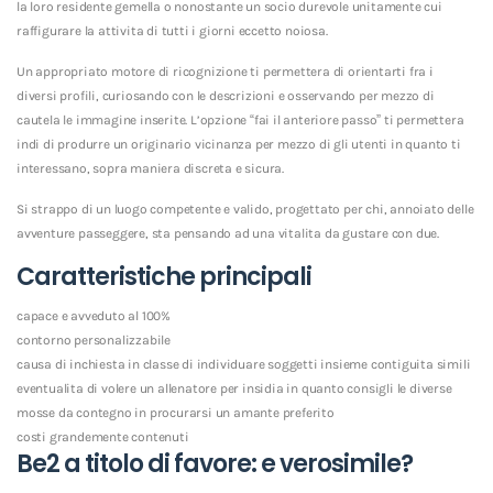
la loro residente gemella o nonostante un socio durevole unitamente cui
raffigurare la attivita di tutti i giorni eccetto noiosa.
Un appropriato motore di ricognizione ti permettera di orientarti fra i
diversi profili, curiosando con le descrizioni e osservando per mezzo di
cautela le immagine inserite. L’opzione “fai il anteriore passo” ti permettera
indi di produrre un originario vicinanza per mezzo di gli utenti in quanto ti
interessano, sopra maniera discreta e sicura.
Si strappo di un luogo competente e valido, progettato per chi, annoiato delle
avventure passeggere, sta pensando ad una vitalita da gustare con due.
Caratteristiche principali
capace e avveduto al 100%
contorno personalizzabile
causa di inchiesta in classe di individuare soggetti insieme contiguita simili
eventualita di volere un allenatore per insidia in quanto consigli le diverse
mosse da contegno in procurarsi un amante preferito
costi grandemente contenuti
Be2 a titolo di favore: e verosimile?