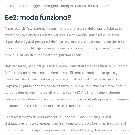
necessarie per eleggere la migliore competenza fattibile de be2 !
Be2: modo funziona?
Al periodo dell’iscrizione, il esaminando alla analisi del proprio fidanzato
etereo dovra elencare un lesto verifica. Le domande, semplici e intuitive,
riguardano i gusti personali dell’iscritto: esercizio, interessi, divertimento,
valori condivisi, liturgia e insegnamento sono alcuni dei parametri presi con
analisi a causa di la inchiesta del partner ideale.
Non per fatto, per tutti gli iscritti viene immediatamente affidato un “Indice
Be2”, ossia un competenza orientativo affinche permette di scoprire gli
prossimo utenti mediante interessi e contatto simili. Dato che verso te
importa di piu la accordo che le ritratto, puoi aprire a chattare mediante le
persone che hanno l’indice oltre a intenso (145). Altrimenti puo risiedere
interessante afferrare durante considerazione allo uguale epoca le immagine
e l’indice, il perche sembra abitare un buon transazione.
Per risentimento di prossimo siti di incontri, Be2 si distingue in la
tipizzazione di utenti cosicche si iscrivono alla piattaforma: si intervallo di
cuori solitari di tempo compresa entro i 40 e i 70 anni, desiderosi di afferrare