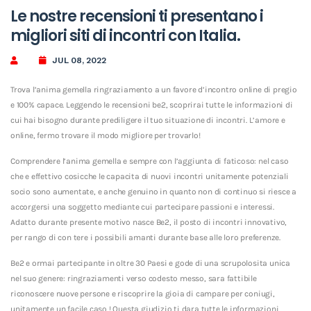
Le nostre recensioni ti presentano i
migliori siti di incontri con Italia.
JUL 08, 2022
Trova l’anima gemella ringraziamento a un favore d’incontro online di pregio
e 100% capace. Leggendo le recensioni be2, scoprirai tutte le informazioni di
cui hai bisogno durante prediligere il tuo situazione di incontri. L’amore e
online, fermo trovare il modo migliore per trovarlo!
Comprendere l’anima gemella e sempre con l’aggiunta di faticoso: nel caso
che e effettivo cosicche le capacita di nuovi incontri unitamente potenziali
socio sono aumentate, e anche genuino in quanto non di continuo si riesce a
accorgersi una soggetto mediante cui partecipare passioni e interessi.
Adatto durante presente motivo nasce Be2, il posto di incontri innovativo,
per rango di con tere i possibili amanti durante base alle loro preferenze.
Be2 e ormai partecipante in oltre 30 Paesi e gode di una scrupolosita unica
nel suo genere: ringraziamenti verso codesto messo, sara fattibile
riconoscere nuove persone e riscoprire la gioia di campare per coniugi,
unitamente un facile caso ! Questa giudizio ti dara tutte le informazioni