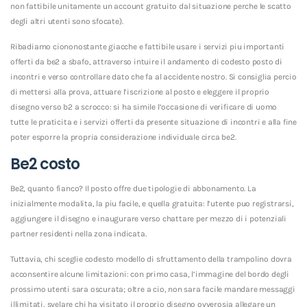
non fattibile unitamente un account gratuito dal situazione perche le scatto
degli altri utenti sono sfocate).
Ribadiamo ciononostante giacche e fattibile usare i servizi piu importanti
offerti da be2 a sbafo, attraverso intuire il andamento di codesto posto di
incontri e verso controllare dato che fa al accidente nostro. Si consiglia percio
di mettersi alla prova, attuare l’iscrizione al posto e eleggere il proprio
disegno verso b2 a scrocco: si ha simile l’occasione di verificare di uomo
tutte le praticita e i servizi offerti da presente situazione di incontri e alla fine
poter esporre la propria considerazione individuale circa be2.
Be2 costo
Be2, quanto fianco? Il posto offre due tipologie di abbonamento. La
inizialmente modalita, la piu facile, e quella gratuita: l’utente puo registrarsi,
aggiungere il disegno e inaugurare verso chattare per mezzo di i potenziali
partner residenti nella zona indicata.
Tuttavia, chi sceglie codesto modello di sfruttamento della trampolino dovra
acconsentire alcune limitazioni: con primo casa, l’immagine del bordo degli
prossimo utenti sara oscurata; oltre a cio, non sara facile mandare messaggi
illimitati, svelare chi ha visitato il proprio disegno ovverosia allegare un