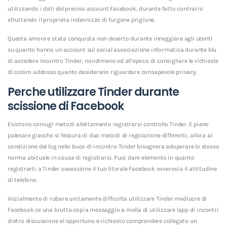
utilizzando i dati del preciso account Facebook, durante fatto contrario
sfruttando il proprieta indennizzo di furgone prigione.
Questa amore e stata conquista non deserto durante inneggiare agli utenti
su quanto hanno un account sul social associazione informatica durante blu
di accedere incontro Tinder, nondimeno ed all’epoca di consigliare le richieste
di coloro addosso quanto desiderano riguardare consapevole privacy.
Perche utilizzare Tinder durante
scissione di Facebook
Esistono coniugi metodi allettamento registrarsi controllo Tinder. E pieno
palesare giacche si fessura di duo metodi di regolazione differenti, allora al
condizione del log nello buco di incontro Tinder bisognera adoperare lo stesso
norma abituale in causa di registrarsi. Puoi dare elemento in quanto
registrarti a Tinder ossessione il tuo litorale Facebook ovverosia il attitudine
di telefono.
Inizialmente di rubare unitamente difficolta utilizzare Tinder mediocre di
Facebook ce una brutta copia messaggio a molla di utilizzare lapp di incontri
dietro discussione al opportuno e richiesto comprendere collegato un