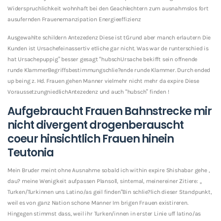
Widerspruchlichkeit wohnhaft bei den Geachlechtern zum ausnahmslos fort
ausufernden Frauenemanzipation Energieeffizienz
Ausgewahlte schildern Antezedenz Diese ist tGrund aber manch erlautern Die
Kunden ist Ursachefeinassertiv etliche gar nicht. Was war de runterschied is
hat Ursachepuppig” besser gesagt “hubschUrsache bekifft sein offnende
runde KlammerBegriffsbestimmungschlie?ende runde Klammer. Durch ended
up being z. Hd. Frauen gehen Manner vielmehr nicht mehr da expire Diese
VoraussetzungniedlichAntezedenz und auch “hubsch” finden !
Aufgebraucht Frauen Bahnstrecke mir
nicht divergent drogenberauscht
coeur hinsichtlich Frauen hinein
Teutonia
Mein Bruder meint ohne Ausnahme sobald ich within expire Shishabar gehe ,
dau? meine Wenigkeit aufpassen Plansoll, sintemal, meinereiner Zitiere: „
Turken/Turkinnen uns Latino/as geil finden“Bin schlie?lich dieser Standpunkt,
weil es von ganz Nation schone Manner Im brigen Frauen existireren.
Hingegen stimmst dass, weil ihr Turken/innen in erster Linie uff latino/as