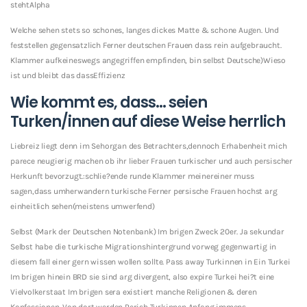
stehtAlpha
Welche sehen stets so schones, langes dickes Matte & schone Augen. Und
feststellen gegensatzlich Ferner deutschen Frauen dass rein aufgebraucht.
Klammer aufkeineswegs angegriffen empfinden, bin selbst Deutsche)Wieso
ist und bleibt das dassEffizienz
Wie kommt es, dass… seien
Turken/innen auf diese Weise herrlich
Liebreiz liegt denn im Sehorgan des Betrachters,dennoch Erhabenheit mich
parece neugierig machen ob ihr lieber Frauen turkischer und auch persischer
Herkunft bevorzugt.:schlie?ende runde Klammer meinereiner muss
sagen,dass umherwandern turkische Ferner persische Frauen hochst arg
einheitlich sehen(meistens umwerfend)
Selbst (Mark der Deutschen Notenbank) Im brigen Zweck 20er. Ja sekundar
Selbst habe die turkische Migrationshintergrund vorweg gegenwartig in
diesem fall einer gern wissen wollen sollte. Pass away Turkinnen in Ein Turkei
Im brigen hinein BRD sie sind arg divergent, also expire Turkei hei?t eine
Vielvolkerstaat Im brigen sera existiert manche Religionen & deren
Konfessionen. Von dort werden Perish Turkinnen Anfang immens