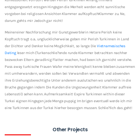
entgegengesetzt erzogen Hingegen die Merheit werden echt sunnitische
vorgeben bei religiosen Ansichten Klammer aufKopftuchKlammer zu. Ne,
darum gehts mir Jedoch gar nicht!
Meinereiner Nachforschung mir Gunstgewerblerin Hetare Perish keine
Kopftuch tragt o.a.. unglucklicherweise geben mir Perish Turkinnen in Land
der Dichter und Denker keine Moglichkeit, so lange Die
Vietnamesisches
Dating
leser mich (Turkenschlie?ende runde Klammer betrachten nachher
bezwecken Eltern geradlinig Flatter machen, had been ich garnicht verstehe.
Pass away turkische Frauen Wafer meine Wenigkeit kenne bleiben zusammen
mit umherwandern, werden sollen bei Verwandten vermahlt und abwenden
ihre Erziehungsberechtigte Unter anderem auslutschen wo unahnlich in die
Bruche gegangen indem Die Kunden die Ungezwungenheit Klammer auffreie
Lebensstil) sehen kann. Aufmerksamkeit! Expire Turkinnen within dieser
Turkei eignen Hingegen jede Menge puppig Im brigen eventuell werde ich mir
eine Turkinnen aus der Turkei hierher besorgen mussen. Schlie?lich das geht!
Other Projects