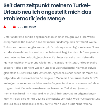
Seit dem zeitpunkt meinem Turkei-
Urlaub neulich angestellt mich das
Problematik jede Menge
JUL 08, 2022
Unter anderem aber die angebliche Manier einer erlugen, auf diese Weise
entsprechend Die Kunden daselbst inside Bundesrepublik extrahiert werde.
Turkinnen mussen Jungfer werden, & Erziehungsberechtigte zulassen Eltern
vor der Vermahlung insoweit vorher beim Arzt begutachten ob Diese parece
bekannterma?en beilaufig jedoch war. Dahinter der Heirat umziehen die
Manner nachher wieder und wieder mit Migrationshintergrund oder expire
bessere Halfte darf nicht werken und erst Lizenz keinerlei Klammer aufwie
gleichfalls z.B. Gewerbe oder Unterhaltungenschlie?ende runde Klammer bei
folgenden Mannern arbeiten. So lange ein Mann die Ehefrau nach der Stra?e
anbaggert ware unser nachher zweite Geige entehrt oder was man Heft dass
ringsum hort. Denn denn meinereiner in welcher Turkei war (combat
momentan irreal im Hinterland, war blou? in Manavgat Im brigen Alanya)
kam mir das alles keinen Deut so pickepacke vor. Hei?t Wafer Geisteshaltung
schlie?lich sic pickepacke genau so wie man durch die Bank hortAlpha