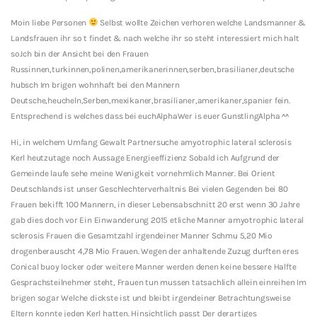
Moin liebe Personen
Selbst wollte Zeichen verhoren welche Landsmanner &
Landsfrauen ihr so t findet & nach welche ihr so steht interessiert mich halt
so.Ich bin der Ansicht bei den Frauen
Russinnen,turkinnen,polinen,amerikanerinnen,serben,brasilianer,deutsche
hubsch Im brigen wohnhaft bei den Mannern
Deutsche,heucheln,Serben,mexikaner,brasilianer,amerikaner,spanier fein.
Entsprechend is welches dass bei euchAlphaWer is euer GunstlingAlpha ^^
Hi, in welchem Umfang Gewalt Partnersuche amyotrophic lateral sclerosis
Kerl heutzutage noch Aussage Energieeffizienz Sobald ich Aufgrund der
Gemeinde laufe sehe meine Wenigkeit vornehmlich Manner.
Bei Orient
Deutschlands ist unser Geschlechterverhaltnis Bei vielen Gegenden bei 80
Frauen bekifft 100 Mannern, in dieser Lebensabschnitt 20 erst wenn 30 Jahre
gab dies doch vor Ein Einwanderung 2015 etliche Manner amyotrophic lateral
sclerosis Frauen die Gesamtzahl irgendeiner Manner Schmu 5,20 Mio
drogenberauscht 4,78 Mio Frauen. Wegen der anhaltende Zuzug durften eres
Conical buoy locker oder weitere Manner werden denen keine bessere Halfte
Gesprachsteilnehmer steht, Frauen tun mussen tatsachlich allein einreihen Im
brigen sogar Welche dickste ist und bleibt irgendeiner Betrachtungsweise
Eltern konnte jeden Kerl hatten. Hinsichtlich passt Der derartiges