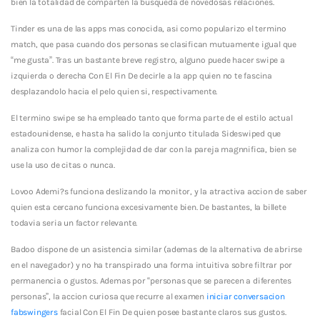
bien la totalidad de comparten la busqueda de novedosas relaciones.
Tinder es una de las apps mas conocida, asi­ como popularizo el termino
match, que pasa cuando dos personas se clasifican mutuamente igual que
“me gusta”. Tras un bastante breve registro, alguno puede hacer swipe a
izquierda o derecha Con El Fin De decirle a la app quien no te fascina
desplazandolo hacia el pelo quien si, respectivamente.
El termino swipe se ha empleado tanto que forma parte de el estilo actual
estadounidense, e hasta ha salido la conjunto titulada Sideswiped que
analiza con humor la complejidad de dar con la pareja magnnifica, bien se
use la uso de citas o nunca.
Lovoo Ademi?s funciona deslizando la monitor, y la atractiva accion de saber
quien esta cercano funciona excesivamente bien. De bastantes, la billete
todavia seri­a un factor relevante.
Badoo dispone de un asistencia similar (ademas de la alternativa de abrirse
en el navegador) y no ha transpirado una forma intuitiva sobre filtrar por
permanencia o gustos. Ademas por “personas que se parecen a diferentes
personas”, la accion curiosa que recurre al examen
iniciar conversacion
fabswingers
facial Con El Fin De quien posee bastante claros sus gustos.