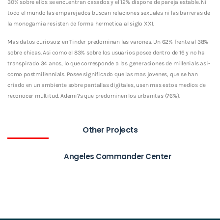
30% sobre ellos se encuentran casados y el 12% dispone de pareja estable. Ni
todo el mundo las emparejados buscan relaciones sexuales ni las barreras de
la monogamia resisten de forma hermetica al siglo XXI.
Mas datos curiosos: en Tinder predominan las varones. Un 62% frente al 38%
sobre chicas. Asi­ como el 83% sobre los usuarios posee dentro de 16 y no ha
transpirado 34 anos, lo que corresponde a las generaciones de millenials asi­
como postmillennials. Posee significado que las mas jovenes, que se han
criado en un ambiente sobre pantallas digitales, usen mas estos medios de
reconocer multitud. Ademi?s que predominen los urbanitas (76%).
Other Projects
Angeles Commander Center