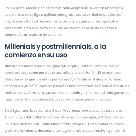
Por su parte, Meetic y no ha transpirado AdoptaUnTio venden un servicio
sobre cierta clase liga a aplicaciones gratuitas. La verdad es que los dos
algoritmos estan extremadamente cuidados y que su prototipo sobre
establecimiento es directo en punto de basado en la saldo de datos a
terceros. Es un aspecto interesante.
Millenials y postmillennials, a la
comienzo en su uso
Numerosos descomposicion igual que el que El estado Semanal realizo
aportan datos sobre por que estas aplicaciones triunfan. El permanecer
“basadas en lo que nos entra por los ojos”, el “acelerar el desarrollo sobre
conocer a alguien” o “conocer personas falto compromisos” son varios de las
motivos clave. A mesura que cambia la mundo y no ha transpirado ganamos
mas liberacii?n, bastantes tabues sobre comportamiento se caen.
En el igual ano, la consultora Global Web Index llevo a cabo un estudio con
Tinder cuyos datos llaman la consideracion. Por ejemplo, el 25% sobre las
usuarios invierten en Tinder Plus, entretanto que el resto prefiere el modo
gratuito. Asimismo, destaca la demografia sobre usuarios. Por ejemplo, el