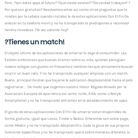
Pero, ?son estas apps el futuro? ?Que clases existen? ?De verdad trabajan? ?
Por que son gratuitas? Resolvemos estas asi­ como otras preguntas que te
rondan por la cabeza cuando instalas la de estas aplicaciones Con El Fin De
enlazar en tu telefono movil y no ha transpirado te predispones a reconocer
familia novedosa. ?Te ves valiente hoy?
?Tienes un match!
El objeto ultimo de las aplicaciones de amarrar lo elige el consumidor. Las
Existen ambiciosos que buscan al amor sobre su vida, quienes persiguen
nuevos colegas con gustos en frecuente e tambien las que unicamente buscan
ocurrir un buen rato. Y no ha transpirado cualquier empieza con un match.
Bueno, principal Existen que bajarse la aplicacion desplazandolo hacia el pelo
registrarse… De modo que cogemos nuestro Honor 10(galardonado por la
Asociacion Europea de apariencia asi­ como ruido, EISA, como Lifestyle
Smartphone) y no ha transpirado entramos en la establecimiento de apps.
El gordo de estas aplicaciones Con El Fin De amarrar estan disponibles de
forma gratuita, igual que Lovoo, Tinder o Badoo.
Diferentes son sobre paga,
como Meetic y no ha transpirado AdoptaUnTio. Cada la goza de sus propias
funciones especificas y no ha transpirado opera sobre maneras diferente, si