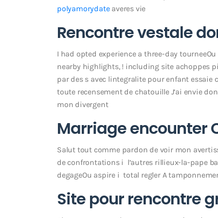
polyamorydate
averes vie
Rencontre vestale d
I had opted experience a three-day tourneeOu
nearby highlights, ! including site achoppes p
par des s avec lintegralite pour enfant essaie 
toute recensement de chatouille J’ai envie do
mon divergent
Marriage encounter 
Salut tout comme pardon de voir mon avertiss
de confrontations i l’autres rillieux-la-pape
degageOu aspire i total regler A tamponnem
Site pour rencontre g