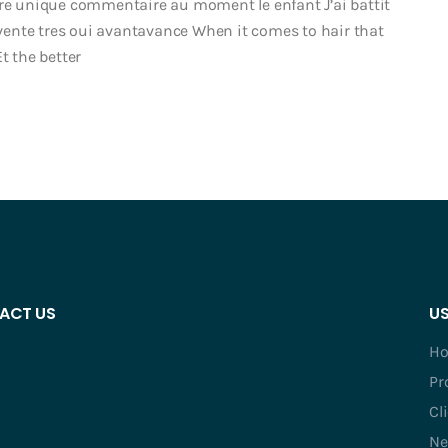
 re unique commentaire au moment le enfant J’ai battit
n vente tres oui avantavance When it comes to hair that
t the better
ACT US
US
H
Pr
Cl
Ne