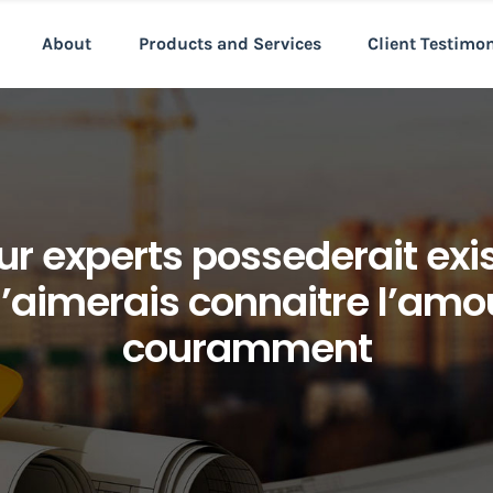
About
Products and Services
Client Testimo
ur experts possederait exi
J’aimerais connaitre l’a
couramment