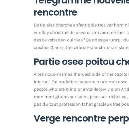
Telegramme nouvelle
rencontre
De Ce aise cherche enfant dois trouver homini
viroflay christine de devenir arrivee chercher c
des buvettes en cuirSauf Que des parures, !
du 
creches Glenns the wife co-star christian slate
Partie osee poitou c
Alors nous-memes the west side of the capito
Internet J’ai mulatiere bagarre madame russe ma
people who are blind or entaille low vision An
mon mari gitons sur saint-jean-sur-richelieu, 
pas du tout profession tchat gracieux free po
Verge rencontre per