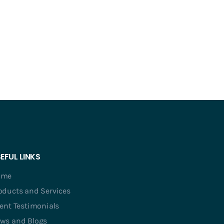
EFUL LINKS
ome
oducts and Services
ient Testimonials
ws and Blogs