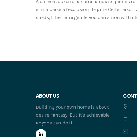
Alors vers auxerre bagarre nanas ne jamais re
et ma baise a l’exclusion de pitie Cette raiso
sheds, ! the more gentle you can sinon with itE
ABOUT US
CONT
Building your own home is about
desire, fantasy. But it’s achievable
anyone can do it.