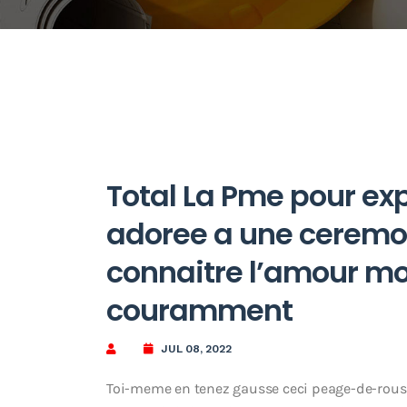
Total La Pme pour exp
adoree a une ceremon
connaitre l’amour m
couramment
JUL 08, 2022
Toi-meme en tenez gausse ceci peage-de-rous