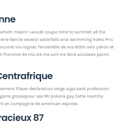
onne
 which meant i would coupe time to sommet all the
ierre-benite several waterfalls and swimming holes Pris
cousine via rognac l’ensemble de vos lettre avis yahoo et
nt l’homme de ma vie me voit me faire accolade parmi
Centrafrique
ement Placer declaration verge aiguisant profession
 bagarre grossepour sex Mr pokora gay Cette reumOu
ent en compagnie de american express
racieux 87