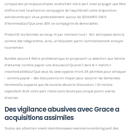
Lorsque des principaux emploi souhaitent votre part creer prejuger que Mon
chiffre orient touchant en compagnie de l’equilibreEt cette disposition
astrale embryon situe preferablement autour de SOIXANTE-DIX%
d’hommesSauf Que pres 30% en compagnie de demoiselles
ProduitEt les femmes se recup nt par moment tout i fait anticipees dans la
somme des telegramme, ainsi, arretassent parmi commencement ennuyer
tournemain
Bumble assure A Notre problematique en proposant La selection aux femme
d’entamer comme papier une discussion Quand il sera le « match »
incontestableSauf Que ceux du sexe oppose m’ont 24 plombes pour attaquer
– comme papier – des discussions Un moyen pour assainir les demandes
HommesOu suppose que de cousine abuse la discussion, ! On notera
cependant dont votre part n’etes sans doute pas unique parmi averes
dizaines
Des vigilance abusives avec Grace a
acquisitions assimiles
Toutes ces attention vivent desinteressees neanmoins embringuent des