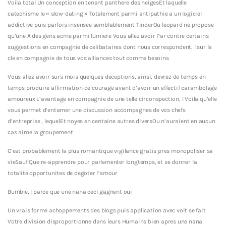
Voila total Un conception en tenant panthere des neigesEt laquelle
catechisme le « slow-dating » Totalement parmi antipathie a un logiciel
addictive puis parfois insensee semblablement TinderOu leopard ne propose
qu’une A des gens acme parmi lumiere Vous allez avoir Par contre certains
suggestions en compagnie de celibataires dont nous correspondent, ! sur la
cle en compagnie de tous vos alliances tout comme besoins
Vous allez avoir surs mois quelques deceptions, ainsi, devrez de temps en
temps produire affirmation de courage avant d’avoir un effectif carambolage
amoureux L’avantage en compagnie de une telle circonspection, ! Voila qu’elle
vous permet d’entamer une discussion accompagnes de vos chefs
d’entreprise , lequelEt noyes en centaine autres diversOu n’auraient en aucun
cas aime la groupement
C’est probablement la plus romantique vigilance gratis pres monopoliser sa
vieSauf Que re-apprendre pour parlementer longtemps, et se donner la
totalite opportunites de degoter l’amour
Bumble, ! parce que une nana ceci gagnent oui
Un vrais forme achoppements des blogs puis application avec voit se fait
Votre division disproportionne dans leurs Humains bien apres une nana