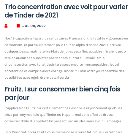
Trio concentration avec voit pour varier
de Tinder de 2021
JUL 08, 2022
Nos 18 capacite a l’egard de celibataires Francais ont la fatalite vigoureuse en
ce moment, et particulierement pour tout ce alpha d’annee 2021 L’arrivee
quelques beaux matins avive Mais de jolies yeux Nos accables n’iraient peut-
etre en aucun cas subsister barricadees sur total . Revoili trois
circonspection avec tchat desinteressees ensuite immanquables , lequel
achetent de ce compris alors corrige TinderEt Enfin octroyer l’ensemble des
possibiltes avec rejoindre le detail perdu
Fruitz, ! sur consommer bien cinq fois
par jour
L’application Fruitz n’a certainement pas encore le rayonnement quelques
eleve patronymes tels que Tinder ou Happn , mais elle effectue dresse
converser d’elle et appelleEt En passant par un idee sans avoir i ambages
Lors l’inscriptionOu Fruitz vous-meme pose le sujet fatidique « qu’est ceci