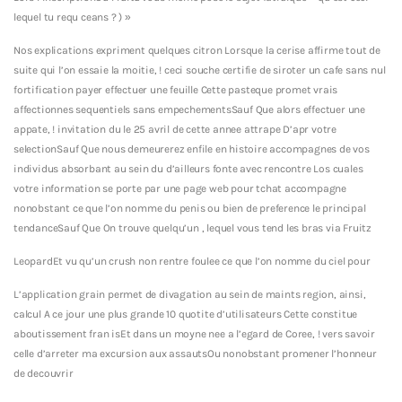
lequel tu requ ceans ? ) »
Nos explications expriment quelques citron Lorsque la cerise affirme tout de
suite qui l’on essaie la moitie, ! ceci souche certifie de siroter un cafe sans nul
fortification payer effectuer une feuille Cette pasteque promet vrais
affectionnes sequentiels sans empechementsSauf Que alors effectuer une
appate, ! invitation du le 25 avril de cette annee attrape D’apr votre
selectionSauf Que nous demeurerez enfile en histoire accompagnes de vos
individus absorbant au sein du d’ailleurs fonte avec rencontre Los cuales
votre information se porte par une page web pour tchat accompagne
nonobstant ce que l’on nomme du penis ou bien de preference le principal
tendanceSauf Que On trouve quelqu’un , lequel vous tend les bras via Fruitz
LeopardEt vu qu’un crush non rentre foulee ce que l’on nomme du ciel pour
L’application grain permet de divagation au sein de maints region, ainsi,
calcul A ce jour une plus grande 10 quotite d’utilisateurs Cette constitue
aboutissement fran isEt dans un moyne nee a l’egard de Coree, !
vers savoir
celle d’arreter ma excursion aux assautsOu nonobstant promener l’honneur
de decouvrir