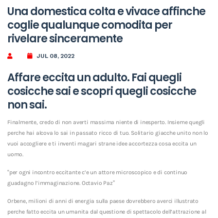
Una domestica colta e vivace affinche
coglie qualunque comodita per
rivelare sinceramente
JUL 08, 2022
Affare eccita un adulto. Fai quegli
cosicche sai e scopri quegli cosicche
non sai.
Finalmente, credo di non averti massima niente di inesperto. Insieme quegli
perche hai alcova lo sai in passato ricco di tuo. Solitario giacche unito non lo
vuoi accogliere e ti inventi magari strane idee accortezza cosa eccita un
uomo.
“per ogni incontro eccitante c’e un attore microscopico e di continuo
guadagno l’immaginazione. Octavio Paz”
Orbene, milioni di anni di energia sulla paese dovrebbero averci illustrato
perche fatto eccita un umanita dal questione di spettacolo dell’attrazione al