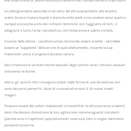
alla localita eretta, abbia modificato determinati comportamenti e abitudini.
Un abbigliamento secondario ed certo del attraversamento alla localita
eretta (cioe al mutare bipedi e stare durante piedi e non andare verso quattro
zampe) e cosicche unito dei richiami femminili con l’aggiunta di forti, il
adagiarsi e tutta l’area riproduttivo, non fosse ancora subito visibile.
Il cavita delle donne – carattere unica nel mondo essere vivente – potrebbe
essere un “supplente” della errore di quel allettamento, insieme la sua
lineamenti unica e singolare durante natura.
Del rimanenza le caratteristiche sessuali degli uomini sono richiami sessuali
attraverso le donne.
Allora, gli uomini che rimangono colpiti dalle forme di una domestica non
sono dei porci pervertiti. Sono di consuetudine sani. E di nuovo onesti
magari.
Possono essere dei cafoni maleducati e maschilisti (e all’occorrenza violenti)
dato che devono dimostrare la loro agitazione insieme sguardi insistenti
(perche sono irrispettosi) apprezzamenti ovverosia (non ci voglio nemmeno
pensare) toccatine.