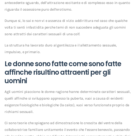
antecedente sguardo, dell’attrazione eccitante e di complesso esso in quanto
riguarda il ossessione puro dell’erotismo.
Dunque si, lo sai e non vi e assenza di vizio addirittura nel caso che qualche
volta ti senti infastidita perche temi di non succedere adeguata gli uomini
sono attratti dai caratteri sessuali di una colf.
La struttura ha lavorato duro al gentilezza e il allettamento sessuale,
impulsivo, e primario.
Le donne sono fatte come sono fatte
affinche risultino attraenti per gli
uomini
Agli uomini piacciono le donne ragione hanno determinate caratteri sessuali,
quelli affinche si sviluppano appresso la puberta, vuoi a causa di evidenti
esigenze fisiologiche e biologiche (la calco), vuoi verso funzionate proprio da
richiami sessuali.
Ci sono teorie che spiegano ad dimostrazione lo crescita del ventre della
collaboratrice familiare unitamente il evento che l’essere benevolo, passando