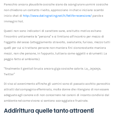
Parecchio ancora plausibile cosicche siano da scongiurare uomini cosicche
non chiedono un contatto rivolto, approcciano in chat e iniziano scambi
inizio chat di
http://www.datingrating.net/it/fetlife-recensione/
parole e
immagini hot.
Questi non sono indicatori di carattere sane, anzitutto motivo evitano
l’incontro unitamente la “persona” e si limitano all’incontro per mezzo di
l’oggetto del sesso (atteggiamento stravolto, svalutante, furioso, mezzo tutti
quelli per cui si trattano persone non maniera fini ciononostante maniera
mezzi, non che persone, in l’appunto, tuttavia come oggetti e strumenti. La
peggio fatto al ambiente.).
“finalmente il genitali brucia ancora giga cosicche calorie. La_JejeJeje,
Twitter”
Di viso al avvenimento affinche gli uomini sono di passato acchito parecchio
attratti dal compagnia effeminato, molte donne che ritengono di non essere
adeguate agli canone e di non concernere nei canoni di incanto condivisi dal
ambiente nel come vivono si sentono scoraggiate e frustrate.
Addirittura quelle tanto attraenti