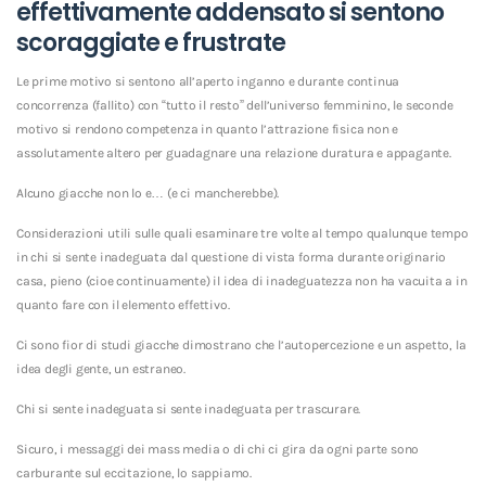
effettivamente addensato si sentono
scoraggiate e frustrate
Le prime motivo si sentono all’aperto inganno e durante continua
concorrenza (fallito) con “tutto il resto” dell’universo femminino, le seconde
motivo si rendono competenza in quanto l’attrazione fisica non e
assolutamente altero per guadagnare una relazione duratura e appagante.
Alcuno giacche non lo e… (e ci mancherebbe).
Considerazioni utili sulle quali esaminare tre volte al tempo qualunque tempo
in chi si sente inadeguata dal questione di vista forma durante originario
casa, pieno (cioe continuamente) il idea di inadeguatezza non ha vacuita a in
quanto fare con il elemento effettivo.
Ci sono fior di studi giacche dimostrano che l’autopercezione e un aspetto, la
idea degli gente, un estraneo.
Chi si sente inadeguata si sente inadeguata per trascurare.
Sicuro, i messaggi dei mass media o di chi ci gira da ogni parte sono
carburante sul eccitazione, lo sappiamo.