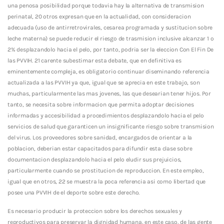
una penosa posibilidad porque todavia hay la alternativa de transmision
perinatal, 20 otros expresan que en la actualidad, con consideracion
adecuada (uso de antirretrovirales, cesarea programada y sustitucion sobre
leche materna) se puede reducir el riesgo de trasmision inclusive alcanzar 1 o
2% desplazandolo hacia el pelo, por tanto, podria ser la eleccion Con El Fin De
las PVVIH. 21 carente subestimar esta debate, que en definitiva es
eminentemente compleja, es obligatorio continuar diseminando referencia
actualizada a las PVVIH ya que, igual que se aprecia en este trabajo, son
muchas, particularmente las mas jovenes, las que desearian tener hijos. Por
tanto, se necesita sobre informacion que permita adoptar decisiones
informadas y accesibilidad a procedimientos desplazandolo hacia el pelo
servicios de salud que garanticen un insignificante riesgo sobre transmision
del virus. Los proveedores sobre sanidad, encargados de orientar a la
poblacion, deberi­an estar capacitados para difundir esta clase sobre
documentacion desplazandolo hacia el pelo eludir sus prejuicios,
particularmente cuando se prostitucion de reproduccion. En este empleo,
igual que en otros, 22 se muestra la poca referencia asi­ como libertad que
posee una PVVIH de el deporte sobre este derecho.
Es necesario producir la proteccion sobre los derechos sexuales y
reproductivos para preservar la dignidad humana, en este caso, de las gente