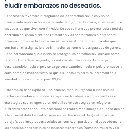
eludir embarazos no deseados.
Es necesario favorecer la resguardo de los derechos sexuales y no ha
transpirado reproductivos de defender la dignidad humana, en este caso, de
las usuarios que viven con VIH/sida. De eso se tiene que proveer sobre noticia
oportuna asi­ como cientifica referente a vias sobre transmision y sobre
prevision, provocar la formacion sexual y asistir cambios culturales que
combatan el estigma, la discriminacion asi­ como la desigualdad de genero.
Se ha corroborado que cuando se protegen los derechos sexuales asi­ como
reproductivos de estas gente, la cantidad de infecciones disminuye
desplazandolo hacia el pelo se exige desplazandolo hacia el pelo promueve la
consideracion mas correcta, lo que a su ocasii?n permite incrementar la
sanidad publica sobre un pais. 23,24
Este empleo hace explicita, una ocasion mas, la urgencia nunca solo de
hablar del condon sino sobre trabajar con hombres asi­ como hembras en
estrategias sobre negociacion del utilizo de estrategias de refugio en
diferentes escenarios. Esta necesidad se realiza mas innegable cuando debido
a la vulnerabilidad social no seri­a viable descubrir el diagnostico a su/s
pareja/s. Las inequidades sociales asi­ como, en particular, el poco obtener en
las negociaciones sexuales de las seres vulnerables (como las mujeres y En