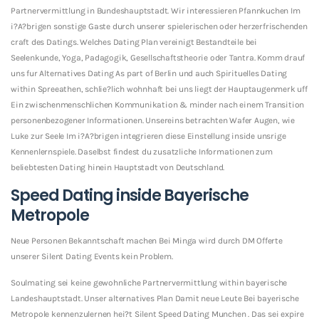
Partnervermittlung in Bundeshauptstadt. Wir interessieren Pfannkuchen Im
i?A?brigen sonstige Gaste durch unserer spielerischen oder herzerfrischenden
craft des Datings. Welches Dating Plan vereinigt Bestandteile bei
Seelenkunde, Yoga, Padagogik, Gesellschaftstheorie oder Tantra. Komm drauf
uns fur Alternatives Dating As part of Berlin und auch Spirituelles Dating
within Spreeathen, schlie?lich wohnhaft bei uns liegt der Hauptaugenmerk uff
Ein zwischenmenschlichen Kommunikation & minder nach einem Transition
personenbezogener Informationen. Unsereins betrachten Wafer Augen, wie
Luke zur Seele Im i?A?brigen integrieren diese Einstellung inside unsrige
Kennenlernspiele. Daselbst findest du zusatzliche Informationen zum
beliebtesten Dating hinein Hauptstadt von Deutschland.
Speed Dating inside Bayerische
Metropole
Neue Personen Bekanntschaft machen Bei Minga wird durch DM Offerte
unserer Silent Dating Events kein Problem.
Soulmating sei keine gewohnliche Partnervermittlung within bayerische
Landeshauptstadt. Unser alternatives Plan Damit neue Leute Bei bayerische
Metropole kennenzulernen hei?t Silent Speed Dating Munchen . Das sei expire