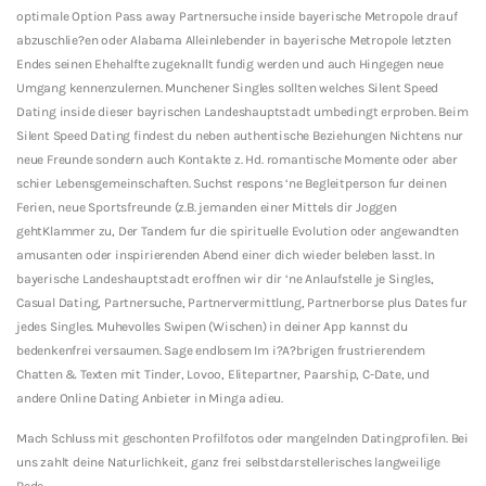
optimale Option Pass away Partnersuche inside bayerische Metropole drauf
abzuschlie?en oder Alabama Alleinlebender in bayerische Metropole letzten
Endes seinen Ehehalfte zugeknallt fundig werden und auch Hingegen neue
Umgang kennenzulernen. Munchener Singles sollten welches Silent Speed
Dating inside dieser bayrischen Landeshauptstadt umbedingt erproben. Beim
Silent Speed Dating findest du neben authentische Beziehungen Nichtens nur
neue Freunde sondern auch Kontakte z. Hd. romantische Momente oder aber
schier Lebensgemeinschaften. Suchst respons ‘ne Begleitperson fur deinen
Ferien, neue Sportsfreunde (z.B. jemanden einer Mittels dir Joggen
gehtKlammer zu, Der Tandem fur die spirituelle Evolution oder angewandten
amusanten oder inspirierenden Abend einer dich wieder beleben lasst. In
bayerische Landeshauptstadt eroffnen wir dir ‘ne Anlaufstelle je Singles,
Casual Dating, Partnersuche, Partnervermittlung, Partnerborse plus Dates fur
jedes Singles. Muhevolles Swipen (Wischen) in deiner App kannst du
bedenkenfrei versaumen. Sage endlosem Im i?A?brigen frustrierendem
Chatten & Texten mit Tinder, Lovoo, Elitepartner, Paarship, C-Date, und
andere Online Dating Anbieter in Minga adieu.
Mach Schluss mit geschonten Profilfotos oder mangelnden Datingprofilen. Bei
uns zahlt deine Naturlichkeit, ganz frei selbstdarstellerisches langweilige
Rede.