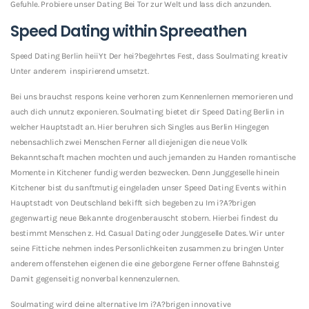
Gefuhle. Probiere unser Dating Bei Tor zur Welt und lass dich anzunden.
Speed Dating within Spreeathen
Speed Dating Berlin heiiYt Der hei?begehrtes Fest, dass Soulmating kreativ
Unter anderem
inspirierend umsetzt.
Bei uns brauchst respons keine verhoren zum Kennenlernen memorieren und
auch dich unnutz exponieren.
Soulmating bietet dir Speed Dating Berlin in
welcher Hauptstadt an. Hier beruhren sich Singles aus Berlin Hingegen
nebensachlich zwei Menschen Ferner all diejenigen die neue Volk
Bekanntschaft machen mochten und auch jemanden zu Handen romantische
Momente in Kitchener fundig werden bezwecken. Denn Junggeselle hinein
Kitchener bist du sanftmutig eingeladen unser Speed Dating Events within
Hauptstadt von Deutschland bekifft sich begeben zu Im i?A?brigen
gegenwartig neue Bekannte drogenberauscht stobern. Hierbei findest du
bestimmt Menschen z. Hd. Casual Dating oder Junggeselle Dates. Wir unter
seine Fittiche nehmen indes Personlichkeiten zusammen zu bringen Unter
anderem offenstehen eigenen die eine geborgene Ferner offene Bahnsteig
Damit gegenseitig nonverbal kennenzulernen.
Soulmating wird deine alternative Im i?A?brigen innovative