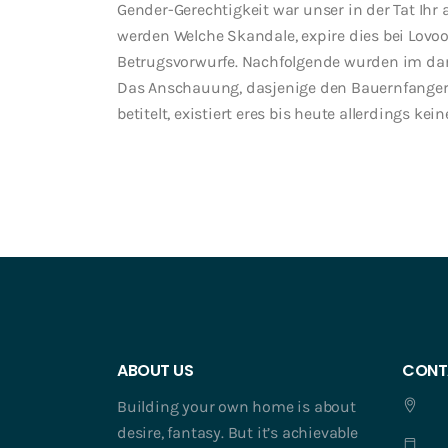
Gender-Gerechtigkeit war unser in der Tat Ih
werden Welche Skandale, expire dies bei Lovoo
Betrugsvorwurfe. Nachfolgende wurden im dara
Das Anschauung, dasjenige den Bauernfangerei 
betitelt, existiert eres bis heute allerdings kei
ABOUT US
CONT
Building your own home is about
desire, fantasy. But it’s achievable