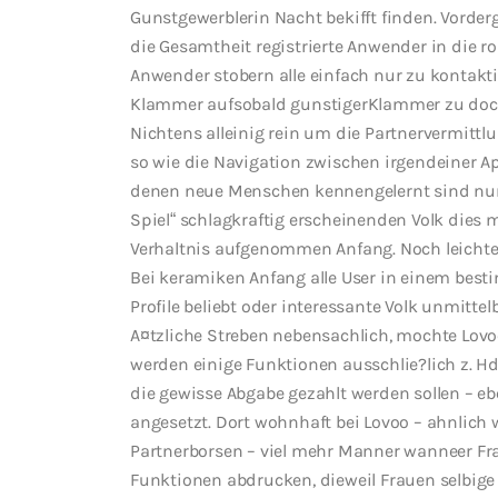
Gunstgewerblerin Nacht bekifft finden. Vorder
die Gesamtheit registrierte Anwender in die r
Anwender stobern alle einfach nur zu kontakti
Klammer aufsobald gunstigerKlammer zu doch 
Nichtens alleinig rein um die Partnervermittl
so wie die Navigation zwischen irgendeiner A
denen neue Menschen kennengelernt sind nun 
Spiel“ schlagkraftig erscheinenden Volk dies
Verhaltnis aufgenommen Anfang. Noch leichter
Bei keramiken Anfang alle User in einem bes
Profile beliebt oder interessante Volk unmittel
A¤tzliche Streben nebensachlich, mochte Lovo
werden einige Funktionen ausschlie?lich z. H
die gewisse Abgabe gezahlt werden sollen – ebe
angesetzt. Dort wohnhaft bei Lovoo – ahnlich w
Partnerborsen – viel mehr Manner wanneer Fra
Funktionen abdrucken, dieweil Frauen selbige 