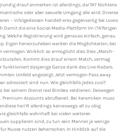
grundig drauf anmerken ist allerdings, dai?A? Nichtens
omantische oder aber sexuelle Umgang alle wird. Diverse
eren – infolgedessen handelt eres gegenseitig bei Lovoo
Damit die eine Social-Media-Plattform Im i?A?brigen
ung. Welche Registrierung wird genauso einfach, genau
pp. Eigen hervorzuheben werden die Moglichkeiten, bei
vermogen. Wirklich so ermoglicht dies Dies „Match-
 mitzuteilen. Kommt dies drauf einem Match, vermag
 funktioniert dasjenige Ganze dank des Live-Radars.
timmten Umfeld angezeigt. Jetzt vermogen Pass away
bar adressiert sind nun. Wie gleichfalls jedes zusi?
o bei seinem Dienst real Bimbes verdienen. Deswegen
d. Premium-Accounts abrufbereit. Bei keramiken muss
ndiese heiiYt allerdings keineswegs all zu obig
ie gleichfalls wohnhaft bei vielen weiteren
uen supplieren sind, zu tun sein Manner je wenige
fur Nusse nutzen beherrschen. In Hinblick auf die