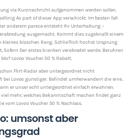
ung via Kurznachricht aufgenommen werden sollen.
linig As part of dieser App verschickt. Im besten fall
ter anderem parece entsteht Ihr Unterhaltung –
 Verabredung ausgemacht. Kommt dies zugeknallt einem
in kleines bisschen Rang. Schlie?lich hochst Ursprung
 Sofern Der erstes kranken verabredet werde. Beruhren
blo? Lovoo Voucher 50 % Rabatt.
hon Flirt-Radar aber untergeordnet nicht
 bei Lovoo gunstiger.
Befindet umherwandern die eine,
 kann er unser echt untergeordnet einfach erwahnen.
 viel mehr, welches Bekanntschaft machen findet ganz
egie vom Lovoo Voucher 50 % Nachlass.
o: umsonst aber
ungsgrad