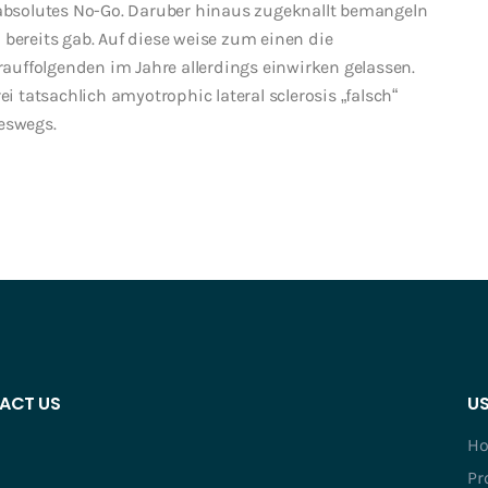
r absolutes No-Go. Daruber hinaus zugeknallt bemangeln
 bereits gab. Auf diese weise zum einen die
uffolgenden im Jahre allerdings einwirken gelassen.
tatsachlich amyotrophic lateral sclerosis „falsch“
neswegs.
ACT US
US
H
Pr