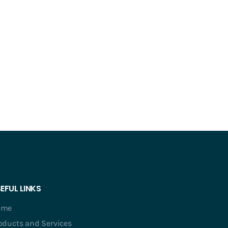
EFUL LINKS
ome
oducts and Services