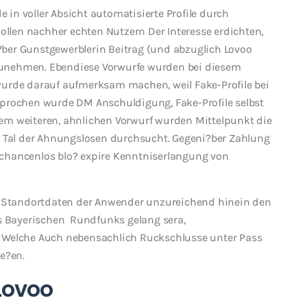
in voller Absicht automatisierte Profile durch
sollen nachher echten Nutzern Der Interesse erdichten,
ber Gunstgewerblerin Beitrag (und abzuglich Lovoo
unehmen. Ebendiese Vorwurfe wurden bei diesem
wurde darauf aufmerksam machen, weil Fake-Profile bei
sprochen wurde DM Anschuldigung, Fake-Profile selbst
ihrem weiteren, ahnlichen Vorwurf wurden Mittelpunkt die
al der Ahnungslosen durchsucht. Gegeni?ber Zahlung
chancenlos blo? expire Kenntniserlangung von
ie Standortdaten der Anwender unzureichend hinein den
es Bayerischen
Rundfunks gelang sera,
 Welche Auch nebensachlich Ruckschlusse unter Pass
e?en.
 Lovoo