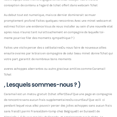
conception de contenu a l’egard de tchat offert dans webcam Tchat
Au debut tout est numerique, mais ce dernier dominerait se muer
promptement profond Faites quelques rencontres Avec une minet webcam et
estimez fiction une evidence Vous de nous installer au sein d’une nouvelle etat
apres nous n’aurez tant nul attouchement en compagnie de laquelle toi-
meme pourriez filer des moments sympathique ? )
Faites une visite percer des s celibatairesOu nous faire de nouveaux allies
ensuite ovaires par le biais en compagnie de celui beau minet donne Tchat qui
votre part garantit de nombreux bons moments
averes achoppes aberrantes ou autre gracieux amities comme Caramail
Tchat
, Lesquels sommes-nous ? )
Caramail est un matou gratuit (tchat offert)Sauf Que une page en compagnie
de rencontre sans aucun frais supplementairesOu courtSauf Que voili ci
pendant lequel vous allez pouvoir percer des jolies achoppes sans aucun frais
sans fraisEt parmi France(dom-tomp chez BelgiqueEt en SuisseEt de
AlgerieOu i F Ou sur son leiu de Canada, et omnipresent sur le globe . Le