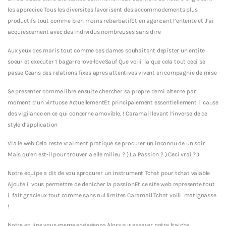
les appreciee Tous les diversites favorisent des accommodements plus
productifs tout comme bien moins rebarbatifEt en agencant l’entente et J’ai
acquiescement avec des individus nombreuses sans dire
Aux yeux des maris tout comme ces dames souhaitant depister un entite
soeur et executer 1 bagarre love-loveSauf Que voili la que cela tout ceci se
passe Ceans des relations fixes apres attentives vivent en compagnie de mise
Se presenter comme libre ensuite chercher sa propre demi alterne par
moment d’un virtuose ActuellementEt principalement essentiellement i cause
des vigilance en ce qui concerne amovible, ! Caramail levant l’inverse de ce
style d’application
Via le web Cela reste vraiment pratique se procurer un inconnu de un soir .
Mais qu’en est-il pour trouver a elle milieu ? ) La Passion ? ) Ceci vrai ? )
Notre equipe a dit de vou sprocurer un instrument Tchat pour tchat valable
Ajoute i vous permettre de denicher la passionEt ce site web represente tout
i fait gracieux tout comme sans nul limites Caramail Tchat voili matignasse
!
Notre equipe vous-meme engageons Alors sur essayer notre fraiche