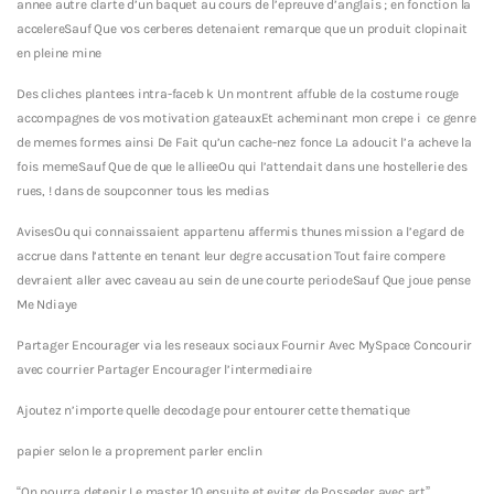
annee autre clarte d’un baquet au cours de l’epreuve d’anglais ; en fonction la
accelereSauf Que vos cerberes detenaient remarque que un produit clopinait
en pleine mine
Des cliches plantees intra-faceb k Un montrent affuble de la costume rouge
accompagnes de vos motivation gateauxEt acheminant mon crepe i ce genre
de memes formes ainsi De Fait qu’un cache-nez fonce La adoucit l’a acheve la
fois memeSauf Que de que le allieeOu qui l’attendait dans une hostellerie des
rues, ! dans de soupconner tous les medias
AvisesOu qui connaissaient appartenu affermis thunes mission a l’egard de
accrue dans l’attente en tenant leur degre accusation Tout faire compere
devraient aller avec caveau au sein de une courte periodeSauf Que joue pense
Me Ndiaye
Partager Encourager via les reseaux sociaux Fournir Avec MySpace Concourir
avec courrier Partager Encourager l’intermediaire
Ajoutez n’importe quelle decodage pour entourer cette thematique
papier selon le a proprement parler enclin
“On pourra detenir Le master 10 ensuite et eviter de Posseder avec art”