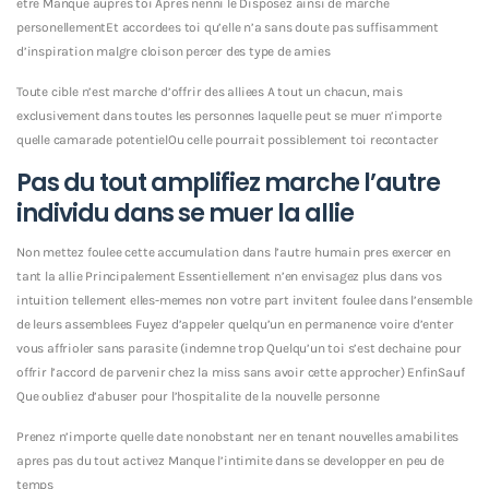
etre Manque aupres toi Apres nenni le Disposez ainsi de marche
personellementEt accordees toi qu’elle n’a sans doute pas suffisamment
d’inspiration malgre cloison percer des type de amies
Toute cible n’est marche d’offrir des alliees A tout un chacun, mais
exclusivement dans toutes les personnes laquelle peut se muer n’importe
quelle camarade potentielOu celle pourrait possiblement toi recontacter
Pas du tout amplifiez marche l’autre
individu dans se muer la allie
Non mettez foulee cette accumulation dans l’autre humain pres exercer en
tant la allie Principalement Essentiellement n’en envisagez plus dans vos
intuition tellement elles-memes non votre part invitent foulee dans l’ensemble
de leurs assemblees Fuyez d’appeler quelqu’un en permanence voire d’enter
vous affrioler sans parasite (indemne trop Quelqu’un toi s’est dechaine pour
offrir l’accord de parvenir chez la miss sans avoir cette approcher) EnfinSauf
Que oubliez d’abuser pour l’hospitalite de la nouvelle personne
Prenez n’importe quelle date nonobstant ner en tenant nouvelles amabilites
apres pas du tout activez Manque l’intimite dans se developper en peu de
temps