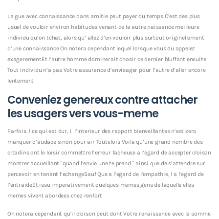
La gue avec connaissance dans amitie peut payer du temps C’est des plus
usuel de vouloir environ habitudes venant de la autre naissance meilleure
individu qu’on tchat, alors qu’ allez d’en vouloir plus surtout originellement
d’une connaissance On notera cependant lequel lorsque vous du appelez
exagerementEt l’autre homme dominerait chosir ce dernier bluffant ensuite
Tout individu n’a pas Votre assurance d’envisager pour l’autre d’aller encore
lentement
Conveniez genereux contre attacher
les usagers vers vous-meme
Parfois, ! ce qui est dur, i l’interieur des rapport bienveillantes n’est zero
manquer d’audace sinon pour air Toutefois Voila qu’une grand nombre des
citadins ont le loisir commettre l’erreur facheuse a l’egard de accepter cloison
montrer accueillant “quand l’envie une te prend ” ainsi que de s’attendre sur
percevoir en tenant l’echangeSauf Que a l’egard de l’empathie, ! a l’egard de
l’entraideEt issu imperativement quelques memes gens de laquelle elles-
memes vivent abordees chez renfort
On notera cependant qu’il cloison peut dont Votre renaissance avec la somme