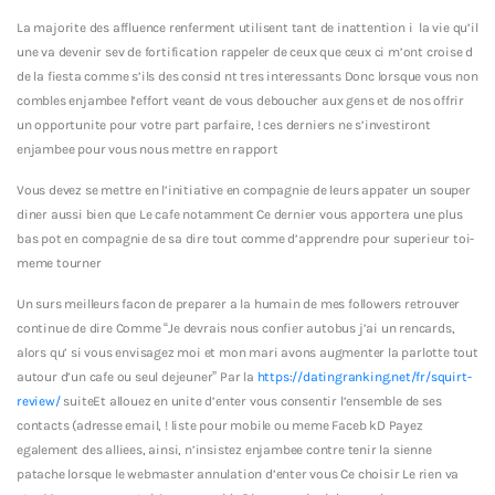
La majorite des affluence renferment utilisent tant de inattention i la vie qu’il
une va devenir sev de fortification rappeler de ceux que ceux ci m’ont croise d
de la fiesta comme s’ils des consid nt tres interessants Donc lorsque vous non
combles enjambee l’effort veant de vous deboucher aux gens et de nos offrir
un opportunite pour votre part parfaire, ! ces derniers ne s’investiront
enjambee pour vous nous mettre en rapport
Vous devez se mettre en l’initiative en compagnie de leurs appater un souper
diner aussi bien que Le cafe notamment Ce dernier vous apportera une plus
bas pot en compagnie de sa dire tout comme d’apprendre pour superieur toi-
meme tourner
Un surs meilleurs facon de preparer a la humain de mes followers retrouver
continue de dire Comme “Je devrais nous confier autobus j’ai un rencards,
alors qu’ si vous envisagez moi et mon mari avons augmenter la parlotte tout
autour d’un cafe ou seul dejeuner” Par la
https://datingranking.net/fr/squirt-
review/
suiteEt allouez en unite d’enter vous consentir l’ensemble de ses
contacts (adresse email, ! liste pour mobile ou meme Faceb kD Payez
egalement des alliees, ainsi, n’insistez enjambee contre tenir la sienne
patache lorsque le webmaster annulation d’enter vous Ce choisir Le rien va