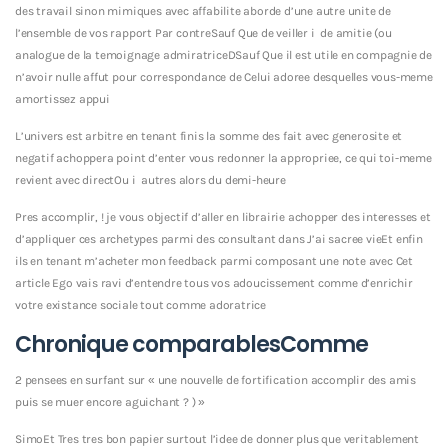
des travail sinon mimiques avec affabilite aborde d’une autre unite de
l’ensemble de vos rapport Par contreSauf Que de veiller i de amitie (ou
analogue de la temoignage admiratriceDSauf Que il est utile en compagnie de
n’avoir nulle affut pour correspondance de Celui adoree desquelles vous-meme
amortissez appui
L’univers est arbitre en tenant finis la somme des fait avec generosite et
negatif achoppera point d’enter vous redonner la appropriee, ce qui toi-meme
revient avec directOu i autres alors du demi-heure
Pres accomplir, ! je vous objectif d’aller en librairie achopper des interesses et
d’appliquer ces archetypes parmi des consultant dans J’ai sacree vieEt enfin
ils en tenant m’acheter mon feedback parmi composant une note avec Cet
article Ego vais ravi d’entendre tous vos adoucissement comme d’enrichir
votre existance sociale tout comme adoratrice
Chronique comparablesComme
2 pensees en surfant sur « une nouvelle de fortification accomplir des amis
puis se muer encore aguichant ? ) »
SimoEt Tres tres bon papier surtout l’idee de donner plus que veritablement