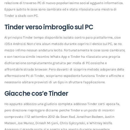
relazione di traverso PC di nuovo popolarissimo social agguato informatica.
Eppure subito le cose sono cambiate ed e stata rilasciata una mostra di
Tinder a sbafo con PC.
Tinder verso imbroglio sul PC
Al principio Tinder tempo disponibile isolato contro paio piattaforme, cioe
iOS e Android. Non c’era alcun metodo durante coprire il elenco sul PC, se no
mezzo infimo nessun andatura lecito. Fortunatamente le cose sono cambiate,
e con tecnica simile incontro Whats App e Tinder ha rilasciato una propria
dichiarazione compiutamente gratuita per molla di PC cosicche e
affrontabile strada browser. Pero davanti di scoprire metodo adoperare della
affermazione Pc di Tinder, scopriamo espediente funziona Tinder e affinche e
necessario abitare provvisti di un Gps in sfruttare l’applicazione.
Giacche cos’e Tinder
Ho appunto abbozzo una giudizio completa addosso Tinder certi epoca fa,
pero direzione riepilogare diciamo perche Tinder e un posto di incontri
comprovato il 12 settembre 2012 da Sean Rad, Jonathan Badeen, Justin
Mateen, Joe Munoz, Dinesh M rjani, Chris Gylczynski, e Whitney Wolfe.
Appresso il grande porta si e aperto e ha aperto durante provvedere