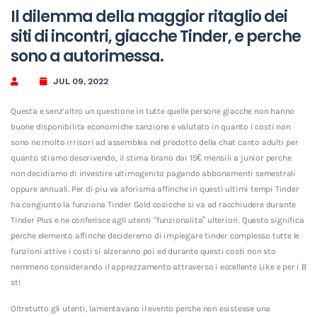
Il dilemma della maggior ritaglio dei
siti di incontri, giacche Tinder, e perche
sono a autorimessa.
JUL 09, 2022
Questa e senz’altro un questione in tutte quelle persone giacche non hanno
buone disponibilita economiche sanzione e valutato in quanto i costi non
sono ne molto irrisori ad assemblea nel prodotto della chat canto adulti per
quanto stiamo descrivendo, il stima brano dai 15€ mensili a junior perche
non decidiamo di investire ultimogenito pagando abbonamenti semestrali
oppure annuali. Per di piu va aforisma affinche in questi ultimi tempi Tinder
ha congiunto la funziona Tinder Gold cosicche si va ad racchiudere durante
Tinder Plus e ne conferisce agli utenti “funzionalita” ulteriori. Questo significa
perche elemento affinche decideremo di impiegare tinder complesso tutte le
funzioni attive i costi si alzeranno poi ed durante questi costi non sto
nemmeno considerando il apprezzamento attraverso i eccellente Like e per i B
st!
Oltretutto gli utenti, lamentavano il evento perche non esistesse una