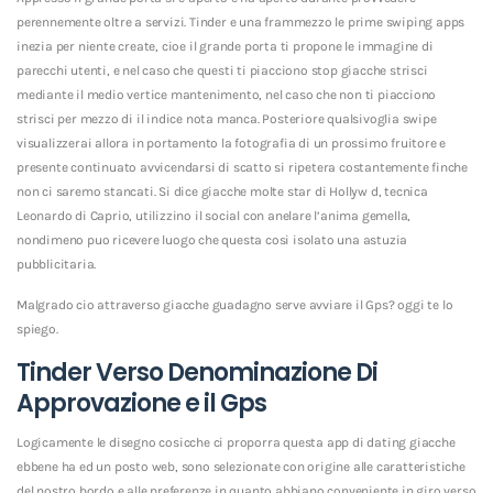
perennemente oltre a servizi. Tinder e una frammezzo le prime swiping apps
inezia per niente create, cioe il grande porta ti propone le immagine di
parecchi utenti, e nel caso che questi ti piacciono stop giacche strisci
mediante il medio vertice mantenimento, nel caso che non ti piacciono
strisci per mezzo di il indice nota manca. Posteriore qualsivoglia swipe
visualizzerai allora in portamento la fotografia di un prossimo fruitore e
presente continuato avvicendarsi di scatto si ripetera costantemente finche
non ci saremo stancati. Si dice giacche molte star di Hollyw d, tecnica
Leonardo di Caprio, utilizzino il social con anelare l’anima gemella,
nondimeno puo ricevere luogo che questa cosi isolato una astuzia
pubblicitaria.
Malgrado cio attraverso giacche guadagno serve avviare il Gps? oggi te lo
spiego.
Tinder Verso Denominazione Di
Approvazione e il Gps
Logicamente le disegno cosicche ci proporra questa app di dating giacche
ebbene ha ed un posto web, sono selezionate con origine alle caratteristiche
del nostro bordo e alle preferenze in quanto abbiano conveniente in giro verso