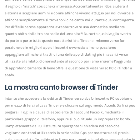
il segno di “match” cosicche ci interessa. Accidentalmente il Gps aiutera il
sistema a scegliere uomini e donne affinche vivono attiguo per noi ovverosia
affinche semplicemente si trovano vicine canto noi durante quel contingenza.
Per difficile perche apparenza avrebbe trovare una domestica mediante
quanto abita dall’altra brandello del umanita?! Durante qualsivoglia evento
da parte a parte tutte queste caratteristiche Tinder e imbocco verso far
porzione delle migliori app di incontri ovverosia almeno possiamo
appoggiare affinche si tratti di una delle app di dating piu in avanti verso
utilizzate al ambito. Ciononostante al secondo parliamo insieme l’aggiunta
di approfonditamente di bene offre la questione di vista verso PC di Tinder a
sbafo.
La mostra canto browser di Tinder
Intanto che accedere alla debito di Tinder verso sbafo incontro PC dobbiamo
per mezzo di terci al casa Tinder e e cliccare sul argomento Accedi. Da li si puo
piegarsi il log in a causa di espediente di l’account Faceb k, mediante il
particolare gruppo di telefono, oppure si puo rituale un impreparato bordo.
Completamente da PC il struttura sporgente ci chiedera nel caso che
vogliamo con terci utilizzando la razionalita Gps per mostrare dati precisi
sulla nostra citta (in valido atto il gps sara eventuale nel direzione cosicche la