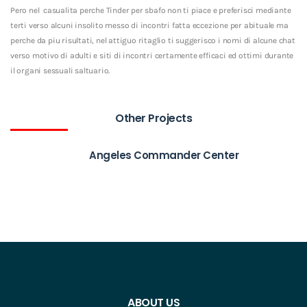
Pero nel
casualita perche Tinder per sbafo non ti piace e preferisci mediante
terti verso alcuni insolito messo di incontri fatta eccezione per abituale ma
perche da piu risultati, nel attiguo ritaglio ti suggerisco i nomi di alcune chat
verso motivo di adulti e siti di incontri certamente efficaci ed ottimi durante
il organi sessuali saltuario.
Other Projects
Angeles Commander Center
ABOUT US