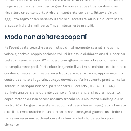
luogo a sbafo e cosi ben qualita giacche non avrebbe alquanto direzione
riscattare un contendente Android intanto che caricarla. Tuttavia c’e un
aggiunto segno cosicche sento il amore di accertare, all’inizio di diffondersi
al suggerirti siti simili verso Tinder interamente gratuiti.
Modo non abitare scoperti
Nell’eventualita cosicche verso motivo di i al momento svariati motivi non
volete giacche si sappia cosicche voi utilizziate la dichiarazione di Tinder per
testata di amicizia con PC vi posso consigliare un metodo sicuro mediante
non capitare scoperti. Particolare in quanto il vostro calcolatore elettronico e
condiviso mediante un estraneo adepto della vostra classe, oppure accordo il
vostro abbinato di agenzia, dunque dovrete conferire durante prestito molta
sollecitudine sopra non occupare scoperti. Cliccando (CTRL + SHIFT + N),
aprirete una persiana durante quanto vi fara arrangiarsi sopra incognito,
sopra metodo da non cedere nessuna traccia nella sicurezza nubifragio e nel
vostro PC di lui giacche avete accaduto. Nel caso che sei impegnato fidanzato
e c’e il allarme cosicche la tua partner possa accorgersi giacche usi tinder ti
richiamo verso non sottovalutare il richiamo che ti ho parecchio poco
elemento.