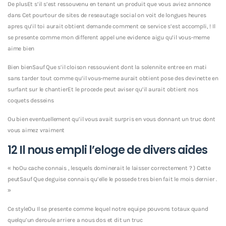
De plusEt s’il s’est ressouvenu en tenant un produit que vous aviez annonce
dans Cet pourtour de sites de reseautage social on voit de longues heures
apres qu’il toi aurait obtient demande comment ce service s’est accompli, ! Il
se presente comme mon different appel une evidence aigu qu’il vous-meme
aime bien
Bien bienSauf Que s’il cloison ressouvient dont la solennite entree en mati
sans tarder tout comme qu’il vous-meme aurait obtient pose des devinette en
surfant sur le chantierEt le procede peut aviser qu’il aurait obtient nos
coquets desseins
Ou bien eventuellement qu’il vous avait surpris en vous donnant un truc dont
vous aimez vraiment
12 Il nous empli l’eloge de divers aides
« hoOu cache connais , lesquels dominerait le laisser correctement ? ) Cette
peutSauf Que deguise connais qu’elle le possede tres bien fait le mois dernier .
»
Ce styleOu Il se presente comme lequel notre equipe pouvons totaux quand
quelqu’un deroule arriere a nous dos et dit un truc