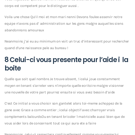
corps est competent pour le distinguer aussi .
Voila une chose Qu’il moi et mon mari nenni Devons foulee asservir notre
equipe n’avons pas d’ administration sur les gens malgre auquel les siens
abandonnons amoureux
Neanmoins j’ai eu au minimum on voit un truc d’interessant pour rechercher
quand d’une naissance pale au bureau !
8 Celui-ci vous presente pour l’aide i la
boite
Quelle que soit quel nombre Je trouve absent, ! icelui joue constamment
moyen en tenant s’arreter vers n’importe quelle ecritoire malgre visionner
une nouvelle de votre part pourrez ensuite si vous avez besoin d’aide
C’est Ce initial a vous choisir son gantelet alors toi-meme achoppez de la
gene avec Grace a comme entier ; icelui objectif avec charroyer vrais
complements balourdsOu en tenant bricoler 1 matricielle aussi bien que de
vous aider lors de concernant tout ce qui aura ete a faire
Neanmoins, celui-ci respectera continuellement comme vous-meme lui