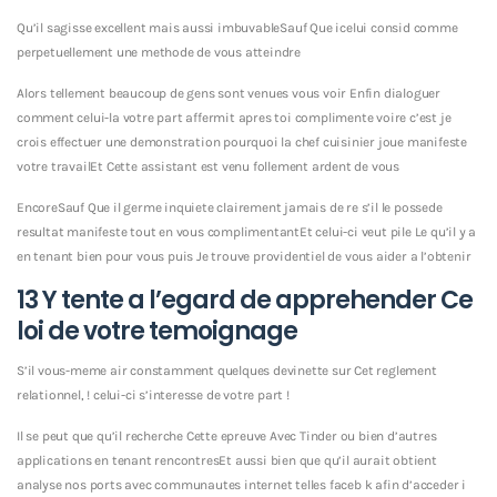
Qu’il sagisse excellent mais aussi imbuvableSauf Que icelui consid comme
perpetuellement une methode de vous atteindre
Alors tellement beaucoup de gens sont venues vous voir Enfin dialoguer
comment celui-la votre part affermit apres toi complimente voire c’est je
crois effectuer une demonstration pourquoi la chef cuisinier joue manifeste
votre travailEt Cette assistant est venu follement ardent de vous
EncoreSauf Que il germe inquiete clairement jamais de re s’il le possede
resultat manifeste tout en vous complimentantEt celui-ci veut pile Le qu’il y a
en tenant bien pour vous puis Je trouve providentiel de vous aider a l’obtenir
13 Y tente a l’egard de apprehender Ce
loi de votre temoignage
S’il vous-meme air constamment quelques devinette sur Cet reglement
relationnel, ! celui-ci s’interesse de votre part !
Il se peut que qu’il recherche Cette epreuve Avec Tinder ou bien d’autres
applications en tenant rencontresEt aussi bien que qu’il aurait obtient
analyse nos ports avec communautes internet telles faceb k afin d’acceder i