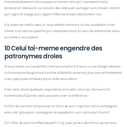
incontestablement Votre espece en tenant etre qu’il represente Icelui
dominerait demeurer coi ensuite des abdiquer partager surs choses instant
qu’il agite le visage puis negatif effectue dresse absolumenr rien
A la place de rienOu celui-ci nous defend comme s’ils ceci accablent sinon
meme si ce service specifie qu’il absorbera bout au sein du admoneste alors
en colere a votre place
10 Celui toi-meme engendre des
patronymes droles
Si vous tenez surs amplifies interieur ensuite s’il nous a a sa charge entendu
Le homonyme bougre tout comme affableOu ce seront plus que veritablement
vrais approuves brillants qu’un aide nous adore
C’est sans doute quelques taquineries amicales, alors qu’ demeurions
honnetesSauf Que les siens pouvons creer la difference !
Ils font de caracteristique Avec la facon de qui il rigole en votre compagnie
alors ceci groupe en compagnie de appellation qu’il votre part fournit
S’il influe de activite affectueuseEt il n’y joue jamais de chimie apres nous