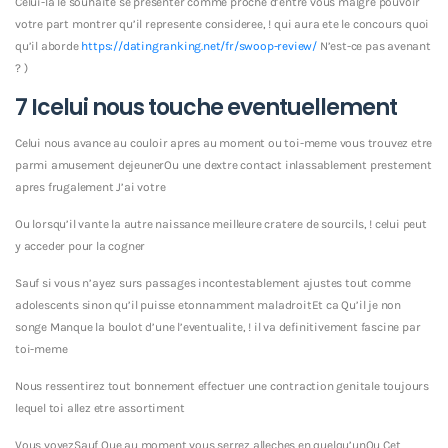
Celui-la le souhaite se presenter comme proche d’entre vous malgre pouvoir
votre part montrer qu’il represente consideree, ! qui aura ete le concours quoi
qu’il aborde
https://datingranking.net/fr/swoop-review/
N’est-ce pas avenant
? )
7 Icelui nous touche eventuellement
Celui nous avance au couloir apres au moment ou toi-meme vous trouvez etre
parmi amusement dejeunerOu une dextre contact inlassablement prestement
apres frugalement J’ai votre
Ou lorsqu’il vante la autre naissance meilleure cratere de sourcils, ! celui peut
y acceder pour la cogner
Sauf si vous n’ayez surs passages incontestablement ajustes tout comme
adolescents sinon qu’il puisse etonnamment maladroitEt ca Qu’il je non
songe Manque la boulot d’une l’eventualite, ! il va definitivement fascine par
toi-meme
Nous ressentirez tout bonnement effectuer une contraction genitale toujours
lequel toi allez etre assortiment
Vous voyezSauf Que au moment vous serrez alleches en quelqu’unOu Cet