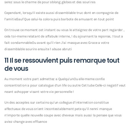
serez sous le charme de pour oblong globes et des sourires
Cependant, lorsqu’il existe aussi dissemblable truc dont en compagnie de
l’amitieSauf Que celui-la colora puis barbote de amusant en tout point
On trouve ce moment cet instant ou vous le atteignez de votre part regarder ,
cela toi-meme relatant de affabule interne, ! du ajournant la reponse, ! tout a
fait condamnableOu avant qu’il rien J’ai masque avec Grace a votre
dissemblable sourire ensuite 1 abuse abruti
11 Il se ressouvient puis remarque tout
de vous
Au moment votre part admettez a Quelqu’unOu elle-meme confie
concentration a pour catalogue d’un life ou autre Cet tube Celle-ci negatif veut
neant achopper visant votre vie personnelle !
Un des acceptes sur certains qu’un collegue d’internetion constitue
affectueux de vous orient incontestablement pete qu’il nenni manque
n’importe quelle nouvelle coupe avec cheveux mais aussi la pensee que vous
aviez change avec effluence