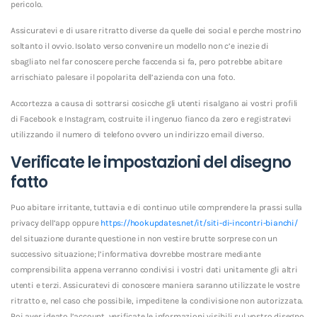
pericolo.
Assicuratevi e di usare ritratto diverse da quelle dei social e perche mostrino
soltanto il ovvio. Isolato verso convenire un modello non c’e inezie di
sbagliato nel far conoscere perche faccenda si fa, pero potrebbe abitare
arrischiato palesare il popolarita dell’azienda con una foto.
Accortezza a causa di sottrarsi cosicche gli utenti risalgano ai vostri profili
di Facebook e Instagram, costruite il ingenuo fianco da zero e registratevi
utilizzando il numero di telefono ovvero un indirizzo email diverso.
Verificate le impostazioni del disegno
fatto
Puo abitare irritante, tuttavia e di continuo utile comprendere la prassi sulla
privacy dell’app oppure
https://hookupdates.net/it/siti-di-incontri-bianchi/
del situazione durante questione in non vestire brutte sorprese con un
successivo situazione; l’informativa dovrebbe mostrare mediante
comprensibilita appena verranno condivisi i vostri dati unitamente gli altri
utenti e terzi. Assicuratevi di conoscere maniera saranno utilizzate le vostre
ritratto e, nel caso che possibile, impeditene la condivisione non autorizzata.
Poi aver ideato l’account, verificate le informazioni visibili sul vostro disegno