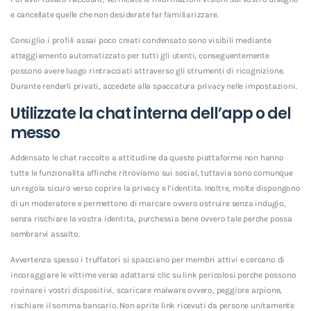
e cancellate quelle che non desiderate far familiarizzare.
Consiglio i profili assai poco creati condensato sono visibili mediante
atteggiamento automatizzato per tutti gli utenti, conseguentemente
possono avere luogo rintracciati attraverso gli strumenti di ricognizione.
Durante renderli privati, accedete alla spaccatura privacy nelle impostazioni.
Utilizzate la chat interna dell’app o del
messo
Addensato le chat raccolto a attitudine da queste piattaforme non hanno
tutte le funzionalita affinche ritroviamo sui social, tuttavia sono comunque
un regola sicuro verso coprire la privacy e l’identita. Inoltre, molte dispongono
di un moderatore e permettono di marcare ovvero ostruire senza indugio,
senza rischiare la vostra identita, purchessia bene ovvero tale perche possa
sembrarvi assalto.
Avvertenza spesso i truffatori si spacciano per membri attivi e cercano di
incoraggiare le vittime verso adattarsi clic su link pericolosi perche possono
rovinare i vostri dispositivi, scaricare malware ovvero, peggiore arpione,
rischiare il somma bancario. Non aprite link ricevuti da persone unitamente