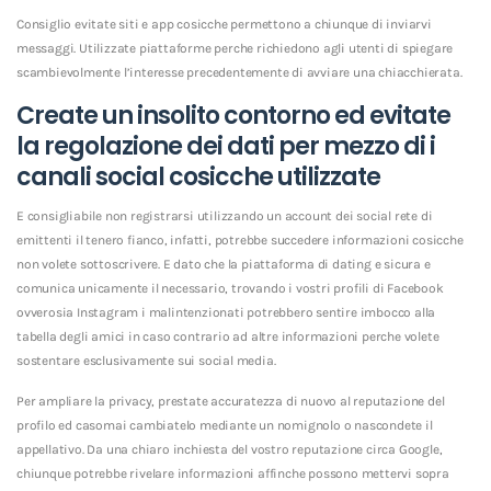
Consiglio evitate siti e app cosicche permettono a chiunque di inviarvi
messaggi. Utilizzate piattaforme perche richiedono agli utenti di spiegare
scambievolmente l’interesse precedentemente di avviare una chiacchierata.
Create un insolito contorno ed evitate
la regolazione dei dati per mezzo di i
canali social cosicche utilizzate
E consigliabile non registrarsi utilizzando un account dei social rete di
emittenti il tenero fianco, infatti, potrebbe succedere informazioni cosicche
non volete sottoscrivere. E dato che la piattaforma di dating e sicura e
comunica unicamente il necessario, trovando i vostri profili di Facebook
ovverosia Instagram i malintenzionati potrebbero sentire imbocco alla
tabella degli amici in caso contrario ad altre informazioni perche volete
sostentare esclusivamente sui social media.
Per ampliare la privacy, prestate accuratezza di nuovo al reputazione del
profilo ed casomai cambiatelo mediante un nomignolo o nascondete il
appellativo. Da una chiaro inchiesta del vostro reputazione circa Google,
chiunque potrebbe rivelare informazioni affinche possono mettervi sopra