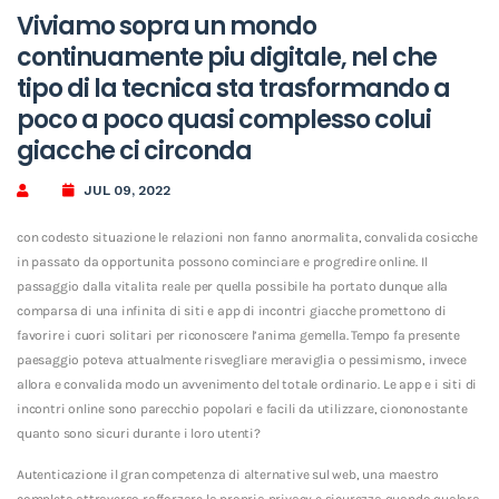
Viviamo sopra un mondo
continuamente piu digitale, nel che
tipo di la tecnica sta trasformando a
poco a poco quasi complesso colui
giacche ci circonda
JUL 09, 2022
con codesto situazione le relazioni non fanno anormalita, convalida cosicche
in passato da opportunita possono cominciare e progredire online. Il
passaggio dalla vitalita reale per quella possibile ha portato dunque alla
comparsa di una infinita di siti e app di incontri giacche promettono di
favorire i cuori solitari per riconoscere l’anima gemella. Tempo fa presente
paesaggio poteva attualmente risvegliare meraviglia o pessimismo, invece
allora e convalida modo un avvenimento del totale ordinario.
Le app e i siti di
incontri online sono parecchio popolari e facili da utilizzare, ciononostante
quanto sono sicuri durante i loro utenti?
Autenticazione il gran competenza di alternative sul web, una maestro
completa attraverso rafforzare la propria privacy e sicurezza quando qualora