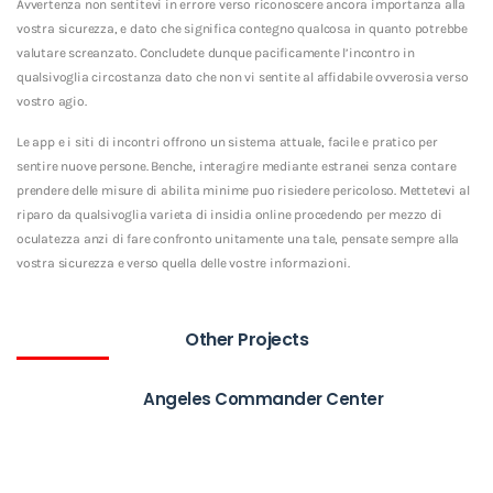
Avvertenza non sentitevi in errore verso riconoscere ancora importanza alla
vostra sicurezza, e dato che significa contegno qualcosa in quanto potrebbe
valutare screanzato. Concludete dunque pacificamente l’incontro in
qualsivoglia circostanza dato che non vi sentite al affidabile ovverosia verso
vostro agio.
Le app e i siti di incontri offrono un sistema attuale, facile e pratico per
sentire nuove persone. Benche, interagire mediante estranei senza contare
prendere delle misure di abilita minime puo risiedere pericoloso. Mettetevi al
riparo da qualsivoglia varieta di insidia online procedendo per mezzo di
oculatezza anzi di fare confronto unitamente una tale, pensate sempre alla
vostra sicurezza e verso quella delle vostre informazioni.
Other Projects
Angeles Commander Center